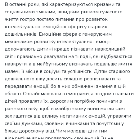
В останні роки, які характеризуються кризами та
соціальними змінами, швидким ритмом сучасного
життя гостро постало питання про розвиток
інтелектуально-емоційної сфери у старших
дошкільників. Емоційна сфера є генеруючим
механізмом розвитку інтелектуальної, емоції
допомагають дитині краще пізнавати навколишній
світ і правильно реагувати на ті події, які відбуваються
навкруги, а в майбутньому визначать подальше життя
малечі, її місце в соціумі та успішність. Дітям старшого
дошкільного віку досить складно розпізнавати та
передавати емоції, бо в них обмежені знання в цій
області. Ознайомлювати з емоціями, а згодом і навчати
дітей проявляти їх, дорослим потрібно починати з
раннього віку, щоб в майбутньому вони могли самі
захищатися від впливу негативних емоцій, управляти
своїми думками, словами, вчинками та почуттями у
більш дорослому віці. Чим молодші діти тим
відкритіше вони проявляють свої емоції, їм не