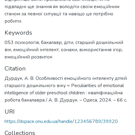
підвладні ще знання як володіти своїм емоційним
станом за певної ситуації та навіщо це потрібно
робити.
Keywords
053 психологія
,
бакалавр
,
діти
,
старший дошкільний
вік
,
емоційний інтелект
,
ознаки
,
використання ігор
,
емоційний розвиток
Citation
Дурдук, А. В. Особливості емоційного інтелекту дітей
старшого дошкільного віку = Peculiarities of emotional
intelligence of older preschool children : кваліфікаційна
робота бакалавра / А. В. Дурдук. – Одеса, 2024. – 66 с.
URI
https://dspace.onu.edu.ua/handle/123456789/39920
Collections