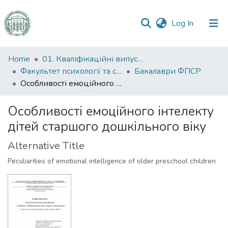
(current)
Log In
Communities
Home
01. Кваліфікаційні випускні роботи здобувачів вищої освіти
&
Факультет психології та соціальної роботи
Бакалаври ФПСР
Collections
Особливості емоційного інтелекту дітей старшого дошкільного віку
All of DSpace
Особливості емоційного інтелекту
дітей старшого дошкільного віку
Statistics
Alternative Title
Peculiarities of emotional intelligence of older preschool children