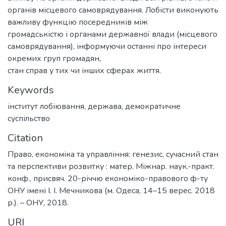
органів місцевого самоврядування. Лобісти виконують
важливу функцію посередників між
громадськістю і органами державної влади (місцевого
самоврядування), інформуючи останні про інтереси
окремих груп громадян,
стан справ у тих чи інших сферах життя.
Keywords
інститут лобіювання
,
держава
,
демократичне
суспільство
Citation
Право, економіка та управління: генезис, сучасний стан
та перспективи розвитку : матер. Міжнар. наук.-практ.
конф., присвяч. 20-річчю економіко-правового ф-ту
ОНУ імені І. І. Мечникова (м. Одеса, 14–15 верес. 2018
р.). – ОНУ, 2018.
URI