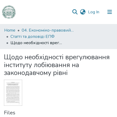
(current)
Log In
Communities
Home
04. Економіко-правовий факультет
&
Статті та доповіді ЕПФ
Collections
Щодо необхідності врегулювання інституту лобіювання на законодавчому рівні
All of DSpace
Щодо необхідності врегулювання
інституту лобіювання на
Statistics
законодавчому рівні
Files