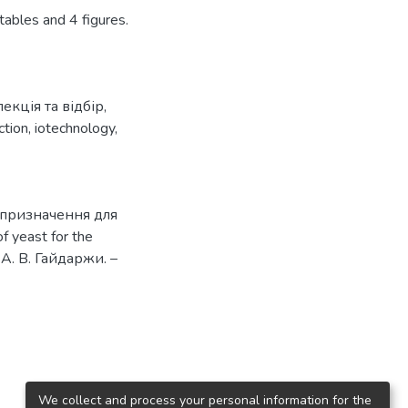
tables and 4 figures.
лекція та відбір
,
ction
,
iotechnology
,
в призначення для
f yeast for the
 А. В. Гайдаржи. –
We collect and process your personal information for the