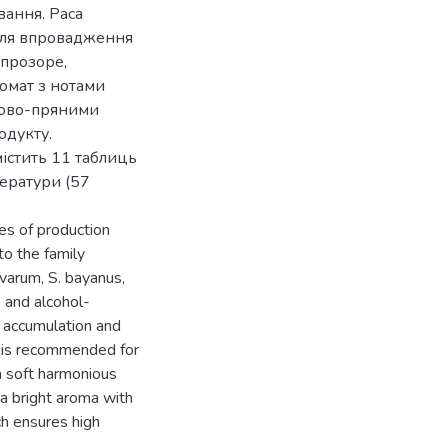
ання. Раса
для впровадження
 прозоре,
омат з нотами
тково-пряними
одукту.
істить 11 таблиць
тератури (57
ges of production
to the family
varum, S. bayanus,
- and alcohol-
s accumulation and
 is recommended for
 a soft harmonious
 a bright aroma with
ch ensures high