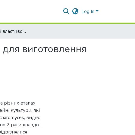
Log In
Біотехнологічні властивості дріжджів призначення для виготовлення білих вин
я для виготовлення
на різних етапах
йні культури, які
haromyces, видів:
рано 2 раси холодо-,
відрізнялися