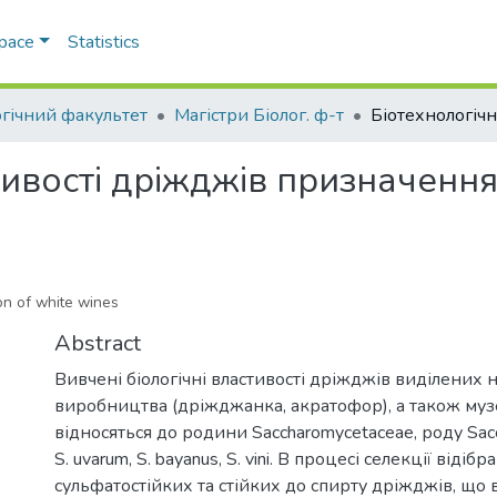
Space
Statistics
огічний факультет
Магістри Біолог. ф-т
тивості дріжджів призначенн
ion of white wines
Abstract
Вивчені біологічні властивості дріжджів виділених 
виробництва (дріжджанка, акратофор), а також музе
відносяться до родини Saccharomycetaceae, роду Sacc
S. uvarum, S. bayanus, S. vini. В процесі селекції відіб
сульфатостійких та стійких до спирту дріжджів, що 