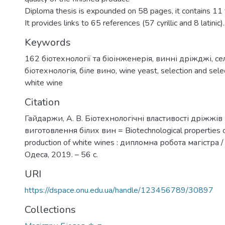
Diploma thesis is expounded on 58 pages, it contains 11 
It provides links to 65 references (57 cyrillic and 8 latinic).
Keywords
162 біотехнології та біоінженерія
,
винні дріжджі
,
се
біотехнологія
,
біле вино
,
wine yeast
,
selection and sele
white wine
Citation
Гайдаржи, А. В. Біотехнологічні властивості дріжжі
виготовлення білих вин = Biotechnological properties o
production of white wines : дипломна робота магістра /
Одеса, 2019. – 56 с.
URI
https://dspace.onu.edu.ua/handle/123456789/30897
Collections