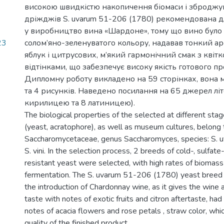
високою швидкістю накопичення біомаси і зброджув
дріжджів S. uvarum 51-206 (1780) рекомендована 
у виробництво вина «Шардоне», тому що вино було
23
солом’яно-зеленуватого кольору, надавав тонкий ар
яблук і цитрусових, м’який гармонічний смак з кві
відтінками, що забезпечує високу якість готового пр
Дипломну роботу викладено на 59 сторінках, вона м
та 4 рисунків. Наведено посилання на 65 джерел лі
кирилицею та 8 латиницею).
The biological properties of the selected at different sta
(yeast, acratophore), as well as museum cultures, belong 
Saccharomycetaceae, genus Saccharomyces, species: S. u
S. vini. In the selection process, 2 breeds of cold-, sulfate
resistant yeast were selected, with high rates of biomas
fermentation. The S. uvarum 51-206 (1780) yeast breed
the introduction of Chardonnay wine, as it gives the wine
taste with notes of exotic fruits and citron aftertaste, had
notes of acacia flowers and rose petals , straw color, whi
quality of the finished product.