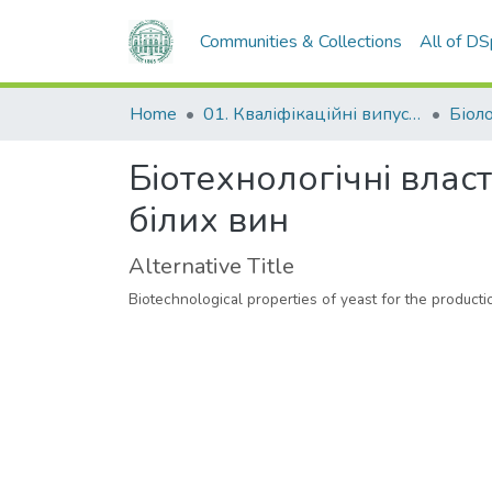
Communities & Collections
All of D
Home
01. Кваліфікаційні випускні роботи здобувачів вищої освіти
Біол
Біотехнологічні влас
білих вин
Alternative Title
Biotechnological properties of yeast for the product