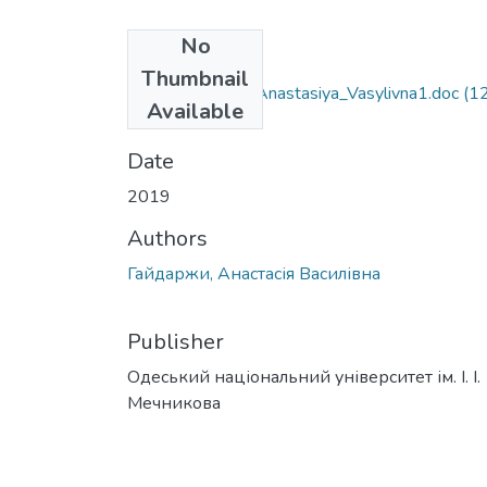
No
Files
Thumbnail
162_Haydarzhy_Anastasiya_Vasylivna1.doc
(1
Available
KB)
Date
2019
Authors
Гайдаржи, Анастасія Василівна
Publisher
Одеський національний університет ім. І. І.
Мечникова