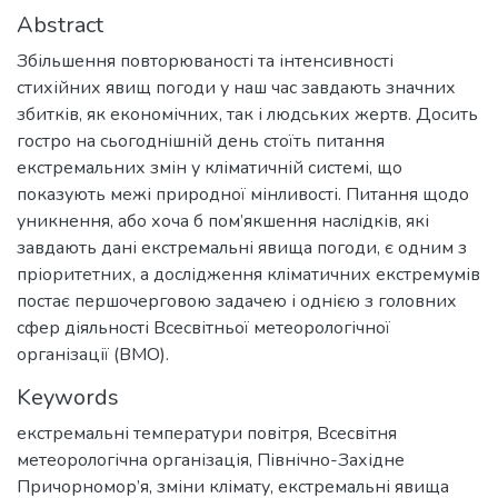
Abstract
Збільшення повторюваності та інтенсивності
стихійних явищ погоди у наш час завдають значних
збитків, як економічних, так і людських жертв. Досить
гостро на сьогоднішній день стоїть питання
екстремальних змін у кліматичній системі, що
показують межі природної мінливості. Питання щодо
уникнення, або хоча б пом’якшення наслідків, які
завдають дані екстремальні явища погоди, є одним з
пріоритетних, а дослідження кліматичних екстремумів
постає першочерговою задачею і однією з головних
сфер діяльності Всесвітньої метеорологічної
організації (ВМО).
Keywords
екстремальні температури повітря
,
Всесвітня
метеорологічна організація
,
Північно-Західне
Причорномор’я
,
зміни клімату
,
екстремальні явища