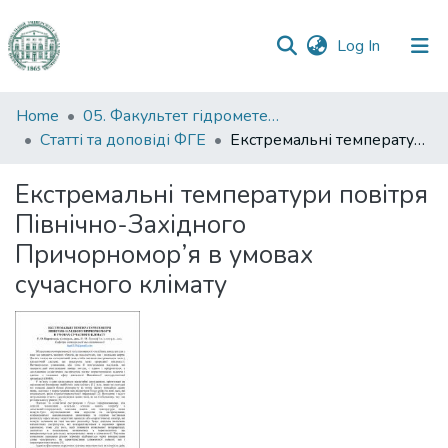
(current)
Log In
Communities
Home
05. Факультет гідрометеорології і екології
&
Статті та доповіді ФГЕ
Екстремальні температури повітря Північно-Західного Причорномор’я в умовах сучасного клімату
Collections
Екстремальні температури повітря
All of DSpace
Північно-Західного
Причорномор’я в умовах
Statistics
сучасного клімату