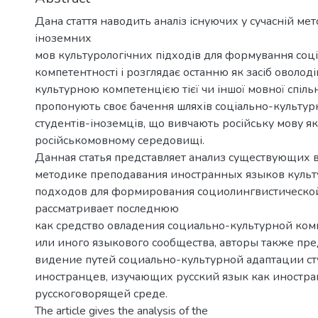
Дана стаття наводить аналіз існуючих у сучасній ме
іноземних
мов культурологічних підходів для формування соці
компетентності і розглядає останню як засіб оволод
культурною компетенцією тієї чи іншої мовної спіль
пропонують своє бачення шляхів соціально-культурн
студентів-іноземців, що вивчають російську мову як
російськомовному середовищі.
Данная статья представляет анализ существующих 
методике преподавания иностранных языков культ
подходов для формирования социолингвистическо
рассматривает последнюю
как средство овладения социально-культурной ком
или иного языкового сообщества, авторы также пре
видение путей социально-культурной адаптации ст
иностранцев, изучающих русский язык как иностра
русскоговорящей среде.
The article gives the analysis of the