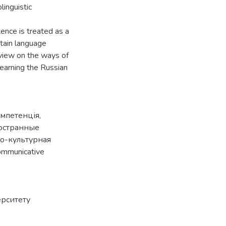
linguistic
nce is treated as a
rtain language
 view on the ways of
learning the Russian
омпетенція
,
остранные
о-культурная
ommunicative
ерситету