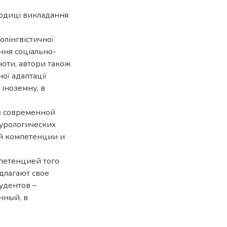
тодиці викладання
олінгвістичної
іння соціально-
ноти, автори також
ої адаптації
 іноземну, в
в современной
урологических
й компетенции и
петенцией того
длагают свое
удентов –
нный, в