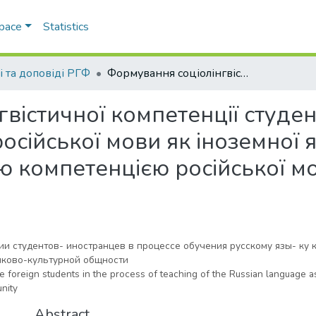
Space
Statistics
і та доповіді РГФ
Формування соціолінгвістичної компетенції студентів-іноземців у процесі викладання російської мови як іноземної як засобу оволодіння соціально-культурною компетенцією російської мовно-культурної спільноти
вістичної компетенції студен
осійської мови як іноземної 
ю компетенцією російської м
 студентов- иностранцев в процессе обучения русскому язы- ку к
ыково-культурной общности
 foreign students in the process of teaching of the Russian language as
nity
Abstract