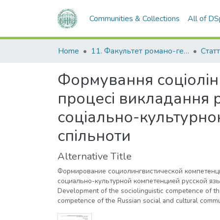
Communities & Collections
All of D
Home
11. Факультет романо-германської філології
Статт
Формування соціолінг
процесі викладання р
соціально-культурно
спільноти
Alternative Title
Формирование социолингвистической компетенции
социально-культурной компетенцией русской яз
Development of the sociolinguistic competence of the
competence of the Russian social and cultural commu