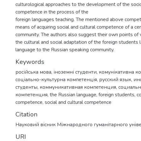
culturological approaches to the development of the socio
competence in the process of the
foreign languages teaching. The mentioned above compete
means of acquiring social and cultural competence of a ce
community. The authors also suggest their own points of
the cultural and social adaptation of the foreign students 
language to the Russian speaking community.
Keywords
російська мова
,
іноземні студенти
,
комунікативна к
соціально-культурна компетенція
,
русский язык
,
ин
студенты
,
коммуникативная компетенция
,
социальн
компетенция
,
the Russian language
,
foreign students
,
c
competence
,
social and cultural competence
Citation
Науковий вісник Міжнародного гуманітарного унів
URI