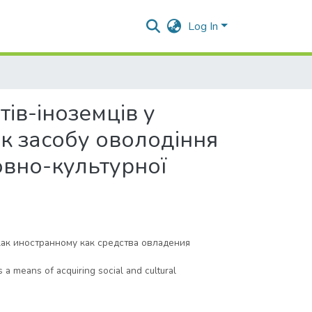
Log In
тів-іноземців у
як засобу оволодіння
овно-культурної
ак иностранному как средства овладения
 a means of acquiring social and cultural