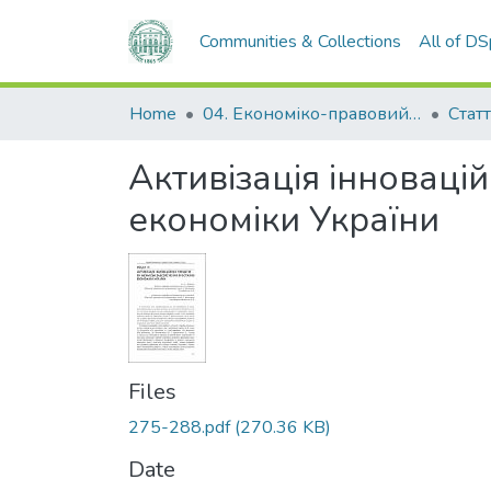
Communities & Collections
All of D
Home
04. Економіко-правовий факультет
Статт
Активізація інноваці
економіки України
Files
275-288.pdf
(270.36 KB)
Date