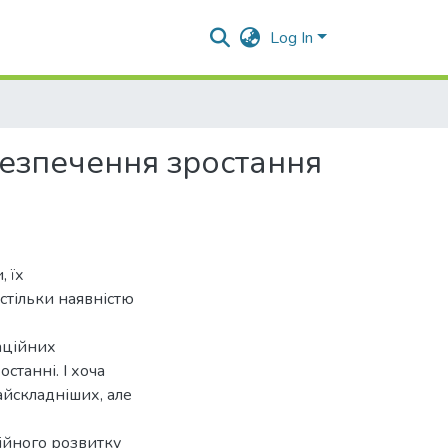
Log In
безпечення зростання
, їх
стільки наявністю
ваційних
танні. І хоча
айскладніших, але
ційного розвитку