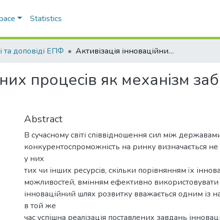
Space
Statistics
і та доповіді ЕПФ
Активізація інноваційних процесів як механізм забезпечення зростання економіки України
йних процесів як механізм за
Abstract
В сучасному світі співвідношення сил між державами
конкурентоспроможність на ринку визначається не 
у них
тих чи інших ресурсів, скільки порівнянням їх інно
можливостей, вмінням ефективно використовувати ос
інноваційний шлях розвитку вважається одним із н
в той же
час успішна реалізація поставлених завдань іннова