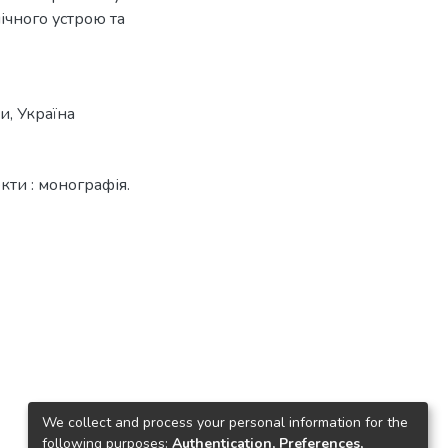
ічного устрою та
ки
,
Україна
кти : монографія.
We collect and process your personal information for the
following purposes:
Authentication, Preferences,