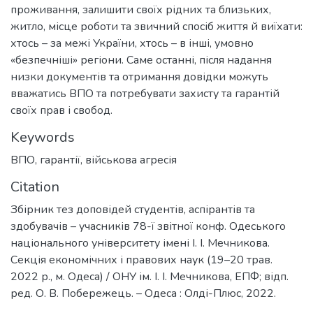
проживання, залишити своїх рідних та близьких,
житло, місце роботи та звичний спосіб життя й виїхати:
хтось – за межі України, хтось – в інші, умовно
«безпечніші» регіони. Саме останні, після надання
низки документів та отримання довідки можуть
вважатись ВПО та потребувати захисту та гарантій
своїх прав і свобод.
Keywords
ВПО
,
гарантії
,
військова агресія
Citation
Збірник тез доповідей студентів, аспірантів та
здобувачів – учасників 78-ї звітної конф. Одеського
національного університету імені І. І. Мечникова.
Секція економічних і правових наук (19–20 трав.
2022 р., м. Одеса) / ОНУ ім. І. І. Мечникова, ЕПФ; відп.
ред. О. В. Побережець. – Одеса : Олді-Плюс, 2022.