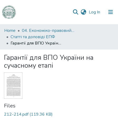
(current)
Log In
Communities
Home
04. Економіко-правовий факультет
&
Статті та доповіді ЕПФ
Collections
Гарантії для ВПО України на сучасному етапі
All of DSpace
Гарантії для ВПО України на
сучасному етапі
Statistics
Files
212-214.pdf
(119.36 KB)