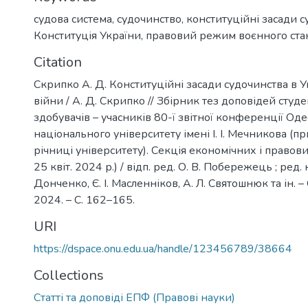
судова система
,
судочинство
,
конституційні засади 
Конституція України
,
правовий режим воєнного ста
Citation
Скрипко А. Д. Конституційні засади судочинства в У
війни / А. Д. Скрипко // Збірник тез доповідей студен
здобувачів – учасників 80-ї звітної конференції Од
національного університету імені І. І. Мечникова (п
річниці університету). Секція економічних і правови
25 квіт. 2024 р.) / відп. ред. О. В. Побережець ; ред. ко
Донченко, Є. І. Масленніков, А. Л. Святошнюк та ін. – 
2024. – С. 162–165.
URI
https://dspace.onu.edu.ua/handle/123456789/38664
Collections
Статті та доповіді ЕПФ (Правові науки)