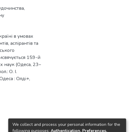
судочинства
,
ну
країні в умовах
тів, аспірантів та
еського
рисвячується 159-й
х наук (Одеса, 23–
л.: О. І.
Одеса : Олді+,
We collect and process your personal information for the
following purposes:
Authentication, Preferences,