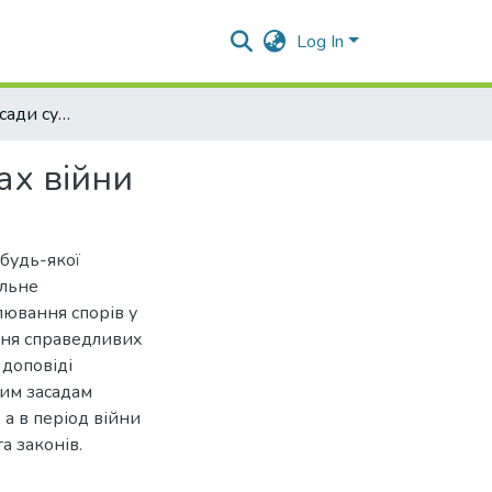
Log In
Конституційні засади судочинства в Україні в умовах війни
ах війни
будь-якої
ильне
лювання спорів у
ння справедливих
доповіді
ним засадам
 а в період війни
а законів.