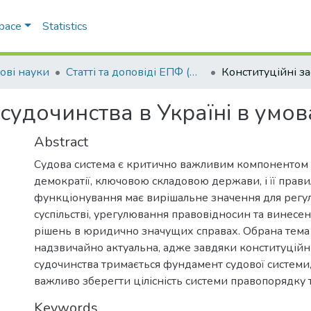
Space
Statistics
ові науки
Статті та доповіді ЕПФ (Правові науки)
 судочинства в Україні в умов
Abstract
Судова система є критично важливим компонентом 
демократії, ключовою складовою держави, і її прав
функціонування має вирішальне значення для регу
суспільстві, урегулювання правовідносин та винесе
рішень в юридично значущих справах. Обрана тема 
надзвичайно актуальна, адже завдяки конституцій
судочинства тримається фундамент судової системи,
важливо зберегти цілісність системи правопорядку т
Keywords