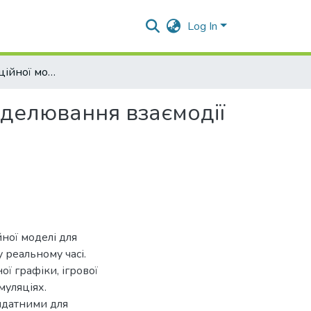
Log In
Розробка імітаційної модели для інтегрованого моделювання взаємодії фізичних тіл
оделювання взаємодії
ної моделі для
 реальному часі.
ї графіки, ігрової
муляціях.
ридатними для