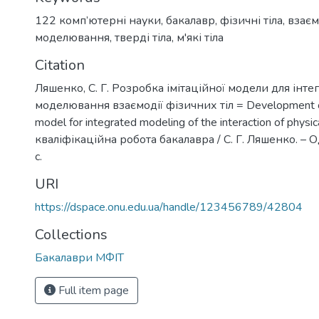
122 комп’ютерні науки
,
бакалавр
,
фізичні тіла
,
взаєм
моделювання
,
тверді тіла
,
м'які тіла
Citation
Ляшенко, С. Г. Розробка імітаційної модели для інт
моделювання взаємодії фізичних тіл = Development of
model for integrated modeling of the interaction of physic
кваліфікаційна робота бакалавра / С. Г. Ляшенко. – О
с.
URI
https://dspace.onu.edu.ua/handle/123456789/42804
Collections
Бакалаври МФІТ
Full item page