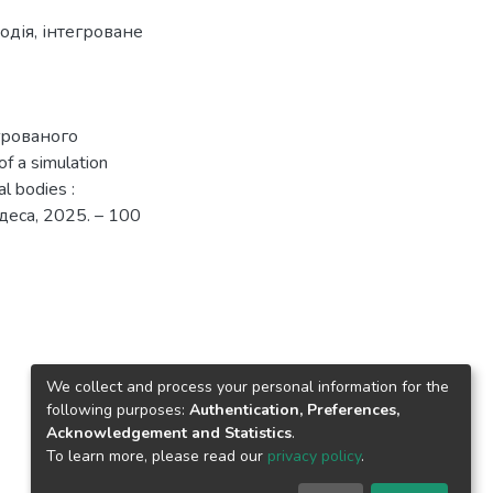
одія
,
інтегроване
егрованого
 a simulation
al bodies :
деса, 2025. – 100
We collect and process your personal information for the
following purposes:
Authentication, Preferences,
Acknowledgement and Statistics
.
To learn more, please read our
privacy policy
.