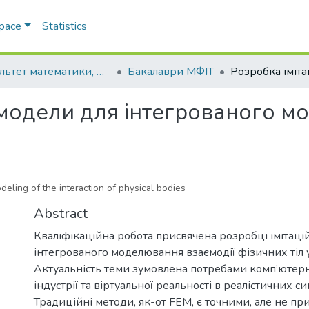
Space
Statistics
Факультет математики, фізики та інформаційних технологій
Бакалаври МФІТ
 модели для інтегрованого м
eling of the interaction of physical bodies
Abstract
Кваліфікаційна робота присвячена розробці імітацій
інтегрованого моделювання взаємодії фізичних тіл у
Актуальність теми зумовлена потребами комп’ютерно
індустрії та віртуальної реальності в реалістичних си
Традиційні методи, як-от FEM, є точними, але не п