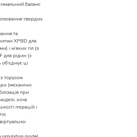
птимальний баланс
оделювання твердих
ання та
оритми XPBD для
) і м’яких тіл (з
 для рідин (з
 об’єднує ці
 з торусом
ри (механічні
білізація при
моделі, хоча
кості ітерацій і
іл.
віртуальної
a simulation model