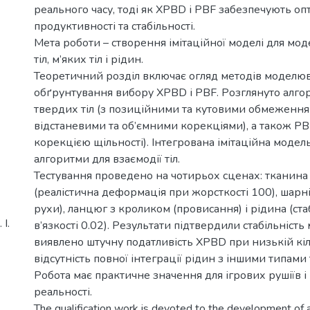
реального часу, тоді як XPBD і PBF забезпечують о
продуктивності та стабільності.
Мета роботи – створення імітаційної моделі для м
тіл, м’яких тіл і рідин.
Теоретичний розділ включає огляд методів моделюв
обґрунтування вибору XPBD і PBF. Розглянуто алг
твердих тіл (з позиційними та кутовими обмеженнями
відстаневими та об’ємними корекціями), а також PBF
корекцією щільності). Інтегрована імітаційна модель
алгоритми для взаємодії тіл.
Тестування проведено на чотирьох сценах: тканина
(реалістична деформація при жорсткості 100), шарні
рухи), ланцюг з кроликом (провисання) і рідина (ста
І.
в’язкості 0.02). Результати підтвердили стабільність 
виявлено штучну податливість XPBD при низькій кіль
відсутність повної інтеграції рідин з іншими типами т
Робота має практичне значення для ігрових рушіїв і 
реальності.
The qualification work is devoted to the development of 