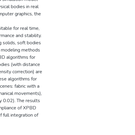
ical bodies in real
mputer graphics, the
table for real time,
mance and stability.
 solids, soft bodies
of modeling methods
BD algorithms for
odies (with distance
nsity correction) are
ese algorithms for
cenes: fabric with a
echanical movements),
ty 0.02). The results
compliance of XPBD
full integration of