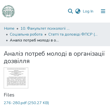
(current)
Log In
Communities
Home
10. Факультет психології та соціальної роботи
&
Соціальна робота
Статті та доповіді ФПСР (Соціальна робота)
Collections
Аналіз потреб молоді в організації дозвілля
All of DSpace
Аналіз потреб молоді в організації
дозвілля
Statistics
Files
276-280.pdf
(250.27 KB)