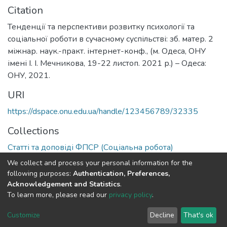
Citation
Тенденції та перспективи розвитку психології та
соціальної роботи в сучасному суспільстві: зб. матер. 2
міжнар. наук.-практ. інтернет-конф., (м. Одеса, ОНУ
імені І. І. Мечникова, 19-22 листоп. 2021 р.) – Одеса:
ОНУ, 2021.
URI
https://dspace.onu.edu.ua/handle/123456789/32335
Collections
Статті та доповіді ФПСР (Соціальна робота)
We collect and process your personal information for the
Full item page
following purposes:
Authentication, Preferences,
Acknowledgement and Statistics
.
To learn more, please read our
privacy policy
.
DSpace software
copyright © 2009-2026
LYRASIS
Cookie
Privacy
End User
Send
Customize
Decline
That's ok
settings
policy
Agreement
Feedback