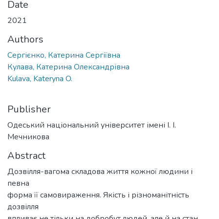
Date
2021
Authors
Сергієнко, Катерина Сергіївна
Кулава, Катерина Олександрівна
Kulava, Kateryna O.
Publisher
Одеський національний університет імені І. І.
Мечникова
Abstract
Дозвілля-вагома складова життя кожної людини і
певна
форма її самовираження. Якість і різноманітність
дозвілля
впливає не тільки на добробут людей, але й на стан