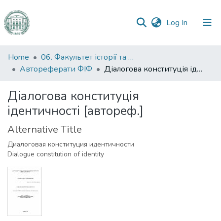
(current)
Log In
Communities
Home
06. Факультет історії та філософії
&
Автореферати ФІФ
Діалогова конституція ідентичності [автореф.]
Collections
Діалогова конституція
All of DSpace
ідентичності [автореф.]
Statistics
Alternative Title
Диалоговая конституция идентичности
Dialogue constitution of identity