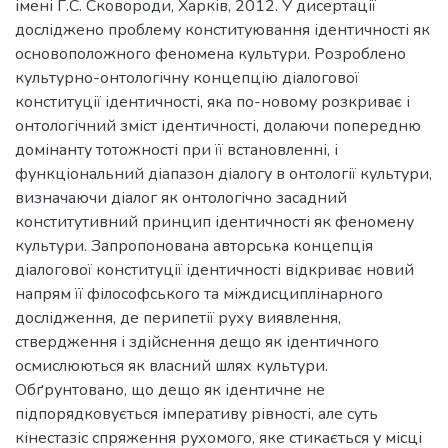
імені Г.С. Сковороди, Харків, 2012. У дисертації
досліджено проблему конституювання ідентичності як
основоположного феномена культури. Розроблено
культурно-онтологічну концепцію діалогової
конституції ідентичності, яка по-новому розкриває і
онтологічний зміст ідентичності, долаючи попередню
домінанту тотожності при її встановленні, і
функціональний діапазон діалогу в онтології культури,
визначаючи діалог як онтологічно засадний
конститутивний принцип ідентичності як феномену
культури. Запропонована авторська концепція
діалогової конституції ідентичності відкриває новий
напрям її філософського та міждисциплінарного
дослідження, де перипетії руху виявлення,
ствердження і здійснення дещо як ідентичного
осмислюються як власний шлях культури.
Обґрунтовано, що дещо як ідентичне не
підпорядковується імперативу рівності, але суть
кінестазіс спряження рухомого, яке стикається у місці