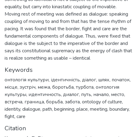
equality, but carry into kinastatic coupling of movable.
Moving rest of meeting was defined as dialogue: speaking
coupling of moving to and from that has the tense rhythm of
pacing. It was found that the border, fight and care are the
fundamental components of dialogue. Thus, were fixed that
dialogue is the subject to the imperative of the border and
says its constitutional supremacy as the energy of clash that
is realize something as usable – identical
Keywords
онтологія культури
,
ідентичність
,
діалог
,
шлях
,
початок
,
місце
,
зустріч
,
межа
,
боротьба
,
турбота
,
онтология
культуры
,
идентичность
,
диалог
,
путь
,
начало
,
место
,
встреча
,
граница
,
борьба
,
забота
,
ontology of culture
,
identity
,
dialogue
,
path
,
beginning
,
place
,
meeting
,
boundary
,
fight
,
care
Citation