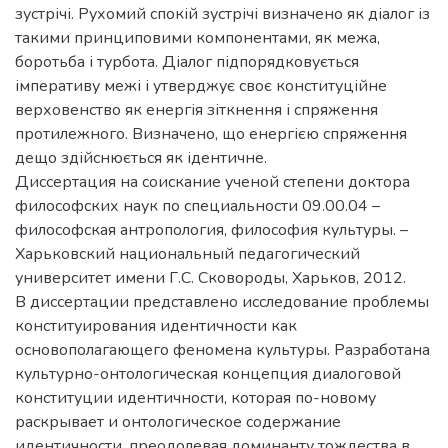
зустрічі. Рухомий спокій зустрічі визначено як діалог із
такими принциповими компонентами, як межа,
боротьба і турбота. Діалог підпорядковується
імперативу межі і утверджує своє конституційне
верховенство як енергія зіткнення і спряження
протилежного. Визначено, що енергією спряження
дещо здійснюється як ідентичне.
Диссертация на соискание ученой степени доктора
философских наук по специальности 09.00.04 –
философская антропология, философия культуры. –
Харьковский национальный педагогический
университет имени Г.С. Сковороды, Харьков, 2012.
В диссертации представлено исследование проблемы
конституирования идентичности как
основополагающего феномена культуры. Разработана
культурно-онтологическая концепция диалоговой
конституции идентичности, которая по-новому
раскрывает и онтологическое содержание
идентичности, преодолевая доминанту тождества в