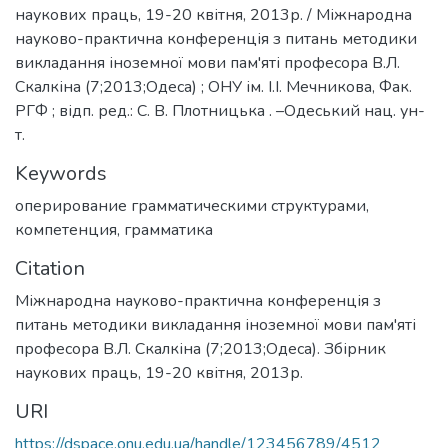
наукових праць, 19-20 квітня, 2013р. / Міжнародна
науково-практична конференція з питань методики
викладання іноземної мови пам'яті професора В.Л.
Скалкіна (7;2013;Одеса) ; ОНУ ім. І.І. Мечникова, Фак.
РГФ ; відп. ред.: С. В. Плотницька . –Одеський нац. ун-
т.
Keywords
оперирование грамматическими структурами
,
компетенция
,
грамматика
Citation
Міжнародна науково-практична конференція з
питань методики викладання іноземної мови пам'яті
професора В.Л. Скалкіна (7;2013;Одеса). Збірник
наукових праць, 19-20 квітня, 2013р.
URI
https://dspace.onu.edu.ua/handle/123456789/4512