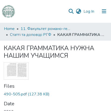
(current)
Log In
Communities
Home
11. Факультет романо-германської філології
&
Статті та доповіді РГФ
КАКАЯ ГРАММАТИКА НУЖНА НАШИМ УЧАЩИМСЯ
Collections
КАКАЯ ГРАММАТИКА НУЖНА
All of DSpace
НАШИМ УЧАЩИМСЯ
Statistics
Files
490-505.pdf
(127.38 KB)
Date