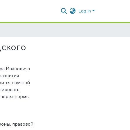
Log In
дского
ира Ивановича
развития
вится научной
улировать
и через нормы
аконы
,
правовой