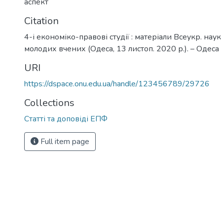
аспект
Citation
4-і економіко-правові студії : матеріали Всеукр. наук
молодих вчених (Одеса, 13 листоп. 2020 р.). – Одеса 
URI
https://dspace.onu.edu.ua/handle/123456789/29726
Collections
Статті та доповіді ЕПФ
Full item page