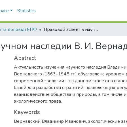
Space
Statistics
і та доповіді ЕПФ
Правовой аспект в научном наследии В. И. Вернадского
аучном наследии В. И. Верна
Abstract
Актуальность изучения научного наследия Владим
Вернадского (1863–1945 гг.) обусловлена уровнем 
современной экологии – на данном этапе она стано
базой для разработки стратегий, позволяющих рег
взаимодействие общества и природы, в том числе 
экологического права.
Keywords
Вернадский Владимир Иванович
,
экологические з