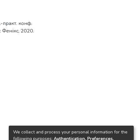
.-практ. конф.
: Фенікс, 2020.
We collect and process your personal information for the
following purposes:
Authentication, Preferences,