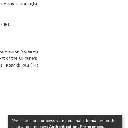
дження інновацій.
оміка
,
економіки України
t of the Ukraine's
es : кваліфікаційна
We collect and process your personal information for the
following purposes:
Authentication, Preferences,