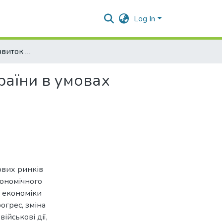
Log In
Інноваційний розвиток національної економіки України в умовах глобальних викликів
раїни в умовах
тових ринків
кономічного
ї економіки
огрес, зміна
ійськові дії,