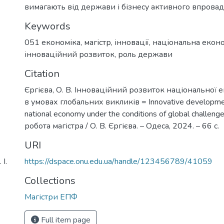
вимагають від держави і бізнесу активного впрова
Keywords
051 економіка
,
магістр
,
інновації
,
національна екон
інноваційний розвиток
,
роль держави
Citation
Єргієва, О. В. Інноваційний розвиток національної 
в умовах глобальних викликів = Innovative developmen
national economy under the conditions of global challeng
робота магістра / О. В. Єргієва. – Одеса, 2024. – 66 с.
URI
https://dspace.onu.edu.ua/handle/123456789/41059
І.
Collections
Магістри ЕПФ
Full item page