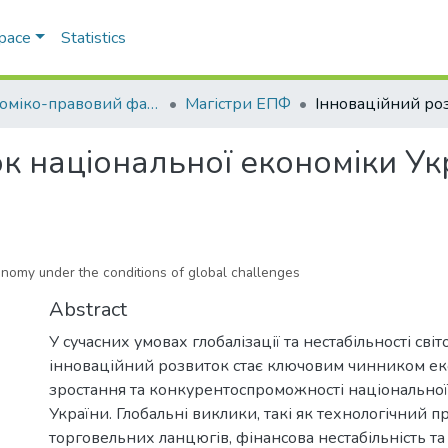
Space
Statistics
Економіко-правовий факультет
Магістри ЕПФ
к національної економіки Ук
onomy under the conditions of global challenges
Abstract
У сучасних умовах глобалізації та нестабільності сві
інноваційний розвиток стає ключовим чинником е
зростання та конкурентоспроможності національно
України. Глобальні виклики, такі як технологічний пр
торговельних ланцюгів, фінансова нестабільність та в