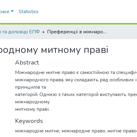
Space
Statistics
і та доповіді ЕПФ
Преференції в міжнародному митному праві
родному митному праві
Abstract
Міжнародне митне право є самостійною та специфі
міжнародного права, яку складають ряд особливих ін
принципів та
категорій. Однією з таких категорій виступають пр
міжнародному
митному праві.
Keywords
міжнародне митне
,
міжнародне право
,
митне право