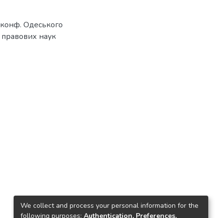
іт. конф. Одеського
 і правових наук
We collect and process your personal information for the
following purposes:
Authentication, Preferences,