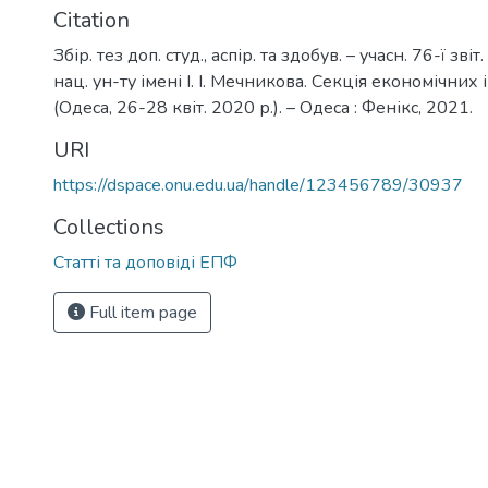
Citation
Збір. тез доп. студ., аспір. та здобув. – учасн. 76-ї зв
нац. ун-ту імені І. І. Мечникова. Секція економічних
(Одеса, 26-28 квіт. 2020 р.). – Одеса : Фенікс, 2021.
URI
https://dspace.onu.edu.ua/handle/123456789/30937
Collections
Статті та доповіді ЕПФ
Full item page