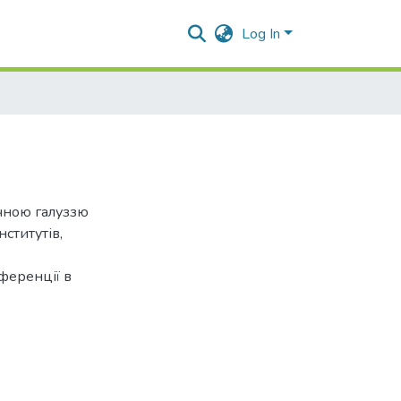
Log In
чною галуззю
ститутів,
еференції в