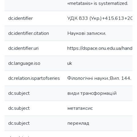
«metataxis» is systematized.
dc.identifier
УДК 833 (Укр.)+415.613+20 (
dc.identifier.citation
Наукові записки.
dc.identifier.uri
https://dspace.onu.edu.ua/han
dc.language.iso
uk
dc.relation.ispartofseries
Філологічні науки.;Вип. 144.
dc.subject
види трансформацій
dc.subject
метатаксис
dc.subject
переклад