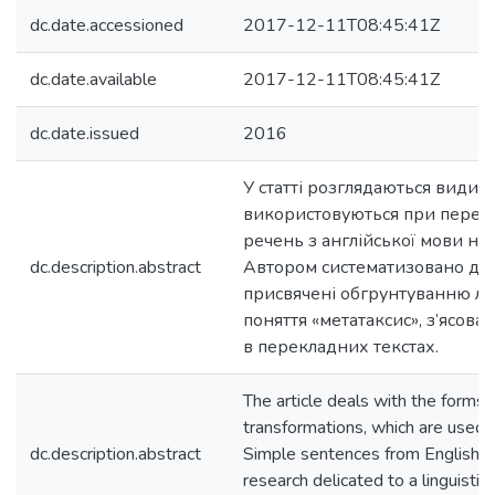
dc.date.accessioned
2017-12-11T08:45:41Z
dc.date.available
2017-12-11T08:45:41Z
dc.date.issued
2016
У статті розглядаються види 
використовуються при перекл
речень з англійської мови на 
dc.description.abstract
Автором систематизовано до
присвячені обгрунтуванню лі
поняття «метатаксис», з’ясова
в перекладних текстах.
The article deals with the forms 
transformations, which are used i
dc.description.abstract
Simple sentences from English in
research delicated to a linguist