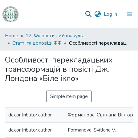
(current)
Log In
Communities
Home
12. Філологічний факультет
&
Статті та доповіді ФФ
Особливості перекладацьких трансформацій в повісті Дж. Лондона «Біле ікло»
Collections
Особливості перекладацьких
All of DSpace
трансформацій в повісті Дж.
Лондона «Біле ікло»
Statistics
Simple item page
dc.contributor.author
Форманова, Світлана Вікторів
dc.contributor.author
Formanova, Svitlana V.