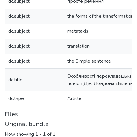
dc.subject
просте речення
dc.subject
the forms of the transformations
dc.subject
metataxis
dc.subject
translation
dc.subject
the Simple sentence
Особливості перекладацьких
dc.title
повісті Дж. Лондона «Біле ікл
dc.type
Article
Files
Original bundle
Now showing
1 - 1 of 1