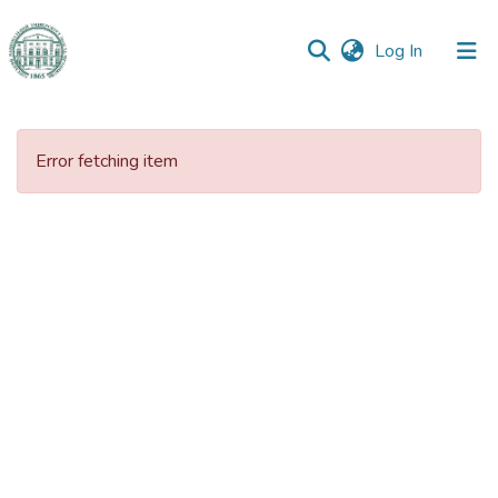
(current)
Log In
Communities
&
Error fetching item
Collections
All of DSpace
Statistics