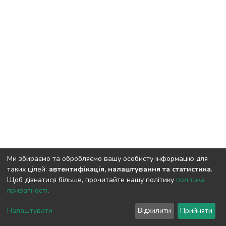
Ми збираємо та обробляємо вашу особисту інформацію для
таких цілей:
автентифікація, налаштування та статистика
.
Щоб дізнатися більше, прочитайте нашу політику
політика
приватності
.
DSpace software
copyright © 2009-2026
LYRASIS
Cookie
Privacy
End User
Send
Налаштувати
Відхилити
Прийняти
settings
policy
Agreement
Feedback