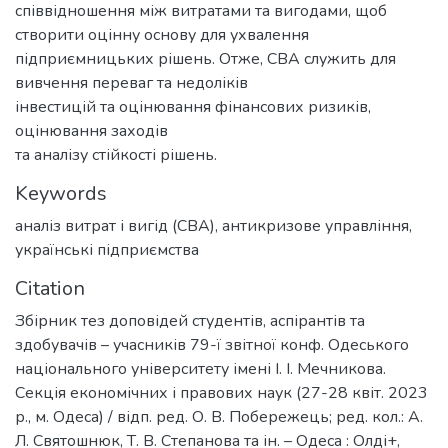
співвідношення між витратами та вигодами, щоб
створити оцінну основу для ухвалення
підприємницьких рішень. Отже, CBA служить для
вивчення переваг та недоліків
інвестицій та оцінювання фінансових ризиків,
оцінювання заходів
та аналізу стійкості рішень.
Keywords
аналіз витрат і вигід (CBA)
,
антикризове управління
,
українські підприємства
Citation
Збірник тез доповідей студентів, аспірантів та
здобувачів – учасників 79-ї звітної конф. Одеського
національного університету імені І. І. Мечникова.
Секція економічних і правових наук (27-28 квіт. 2023
р., м. Одеса) / відп. ред. О. В. Побережець; ред. кол.: А.
Л. Святошнюк, Т. В. Степанова та ін. – Одеса : Олді+,