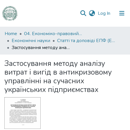
(current)
Log In
Communities
Home
04. Економіко-правовий факультет
&
Економічні науки
Статті та доповіді ЕПФ (Економічні науки)
Collections
Застосування методу аналізу витрат і вигід в антикризовому управлінні на сучасних українських підприємствах
All of DSpace
Застосування методу аналізу
витрат і вигід в антикризовому
Statistics
управлінні на сучасних
українських підприємствах