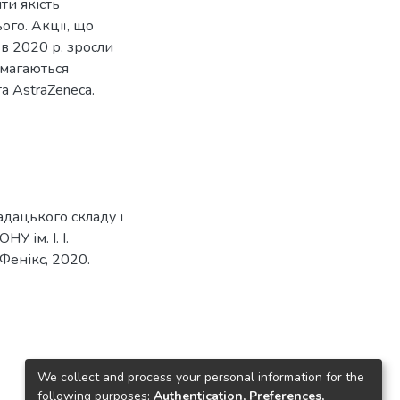
ти якість
ого. Акції, що
 в 2020 р. зросли
амагаються
та AstraZeneca.
адацького складу і
У ім. І. І.
 Фенікс, 2020.
We collect and process your personal information for the
following purposes:
Authentication, Preferences,