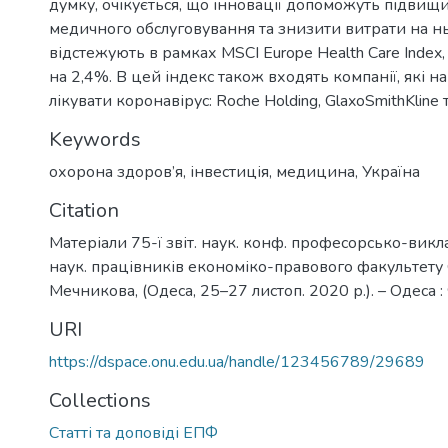
думку, очікується, що інновації допоможуть підвищи
медичного обслуговування та знизити витрати на нь
відстежують в рамках MSCI Europe Health Care Index,
на 2,4%. В цей індекс також входять компанії, які н
лікувати коронавірус: Roche Holding, GlaxoSmithKline 
Keywords
охорона здоров’я
,
інвестиція
,
медицина
,
Україна
Citation
Матеріали 75-ї звіт. наук. конф. професорсько-викл
наук. працівників економіко-правового факультету ОН
Мечникова, (Одеса, 25–27 листоп. 2020 р.). – Одеса :
URI
https://dspace.onu.edu.ua/handle/123456789/29689
Collections
Статті та доповіді ЕПФ