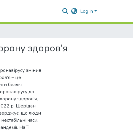
Log In
хорону здоров’я
оронавірусу змінив
ров’я – це
ти безліч
коронавірусу до
охорону здоров’я,
 2022 р. Шерідан
стверджує, що люди
нестабільні часи,
андемії. На її