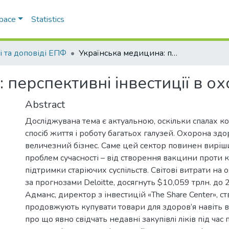
Space
Statistics
і та доповіді ЕПФ
Українська медицина: перспективні інвестиції в охорону здоров’я
 перспективні інвестиції в о
Abstract
Досліджувана тема є актуальною, оскільки спалах к
спосіб життя і роботу багатьох галузей. Охорона здо
величезний бізнес. Саме цей сектор повинен виріши
проблем сучасності – від створення вакцини проти 
підтримки старіючих суспільств. Світові витрати на 
за прогнозами Deloitte, досягнуть $10,059 трлн. до
Адманс, директор з інвестицій «The Share Center», 
продовжують купувати товари для здоров’я навіть в 
про що явно свідчать недавні закупівлі ліків під час п