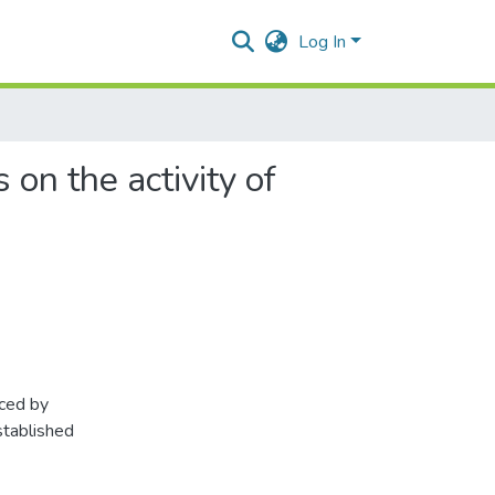
Log In
 on the activity of
uced by
stablished