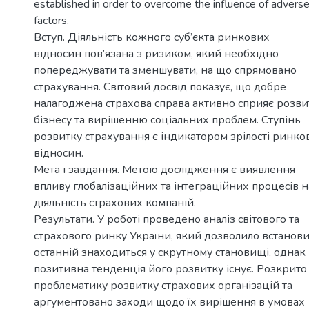
established in order to overcome the influence of advers
factors.
Вступ. Діяльність кожного суб’єкта ринкових
відносин пов’язана з ризиком, який необхідно
попереджувати та зменшувати, на що спрямовано
страхування. Світовий досвід показує, що добре
налагоджена страхова справа активно сприяє розви
бізнесу та вирішенню соціальних проблем. Ступінь
розвитку страхування є індикатором зрілості ринко
відносин.
Мета і завдання. Метою дослідження є виявлення
впливу глобалізаційних та інтеграційних процесів н
діяльність страхових компаній.
Результати. У роботі проведено аналіз світового та
страхового ринку України, який дозволило встанови
останній знаходиться у скрутному становищі, однак
позитивна тенденція його розвитку існує. Розкрито
проблематику розвитку страхових організацій та
аргументовано заходи щодо їх вирішення в умовах