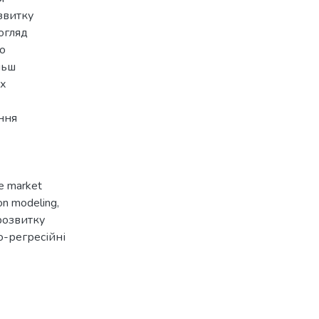
звитку
огляд
о
льш
их
ння
ce market
ion modeling
,
розвитку
-регресійні