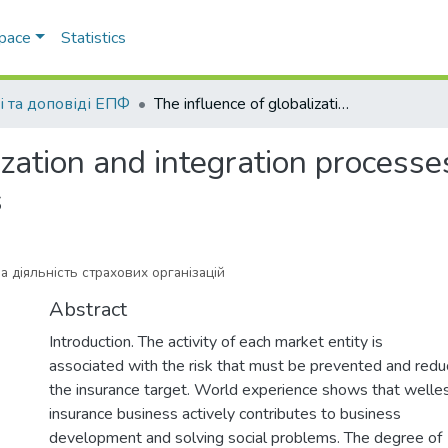
Space
Statistics
і та доповіді ЕПФ
The influence of globalization and integration processes on the activity of insurance organizations
zation and integration processes
s
а діяльність страхових організацій
Abstract
Introduction. The activity of each market entity is
associated with the risk that must be prevented and red
the insurance target. World experience shows that welle
insurance business actively contributes to business
development and solving social problems. The degree of