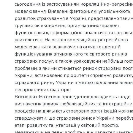
сьогодення із застосуванням кореляційно-регресій
моделювання. Виявлені фактори, які уповільнюють
розвиток страхування в Україні, представлено таки
групами як економічні, організаційно-правові,
функціональні, інформаційно-аналітичні та соціаль
психологічні. На основі кореляційно-регресійного
моделювання та зважаючи на огляд тенденцій
функціонування вітчизняного та світового ринків
страхових послуг, а також ураховуючи найбільш гост
проблеми, з якими стикається ринок страхових посл
України, встановлено пріоритети сприяння розвитк
страхового ринку України з метою подолання вплив
несприятливих факторів.
Висновки. На основі проведених досліджень щодо
визначення впливу глобалізаційних та інтеграційни
процесів на діяльність страхових організацій можн
стверджувати, що страховий ринок України перебу
етапі розвитку та інтеграції у світовий простір.
Незважаючи на певні здобутки він характеризуєтьс