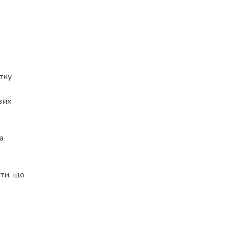
e
тку
вих
а
ти, що