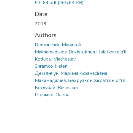
53-64.pdf
(365.64 KB)
Date
2019
Authors
Demianchuk, Maryna A.
Makhamadaliev, Bekhruzkhon Hislatxon o'g'li
Kotlubai, Viacheslav
Shramko, Helen
Дем’янчук, Марина Афанасіївна
Махамадалієв, Бехрузхон Хіслатсон оґглі
Котлубай, Вячеслав
Шрамко, Олена