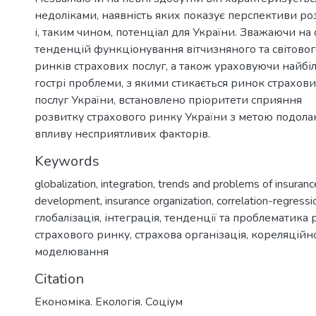
недоліками, наявність яких показує перспективи ро
і, таким чином, потенціал для України. Зважаючи на 
тенденцій функціонування вітчизняного та світовог
ринків страхових послуг, а також ураховуючи найбі
гострі проблеми, з якими стикається ринок страхов
послуг України, встановлено пріоритети сприяння
розвитку страхового ринку України з метою подола
впливу несприятливих факторів.
Keywords
globalization
,
integration
,
trends and problems of insuran
development
,
insurance organization
,
correlation-regress
глобалізація
,
інтеграція
,
тенденції та проблематика 
страхового ринку
,
страхова організація
,
кореляційно
моделювання
Citation
Економіка. Екологія. Соціум