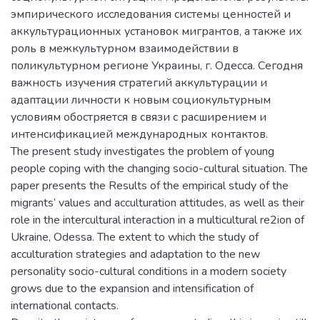
эмпирического исследования системы ценностей и
аккультурационных установок мигрантов, а также их
роль в межкультурном взаимодействии в
поликультурном регионе Украины, г. Одесса. Сегодня
важность изучения стратегий аккультурации и
адаптации личности к новым социокультурным
условиям обостряется в связи с расширением и
интенсификацией международных контактов.
The present study investigates the problem of young
people coping with the changing socio-cultural situation. The
paper presents the Results of the empirical study of the
migrants’ values and acculturation attitudes, as well as their
role in the intercultural interaction in a multicultural re2ion of
Ukraine, Odessa. The extent to which the study of
acculturation strategies and adaptation to the new
personality socio-cultural conditions in a modern society
grows due to the expansion and intensification of
international contacts.