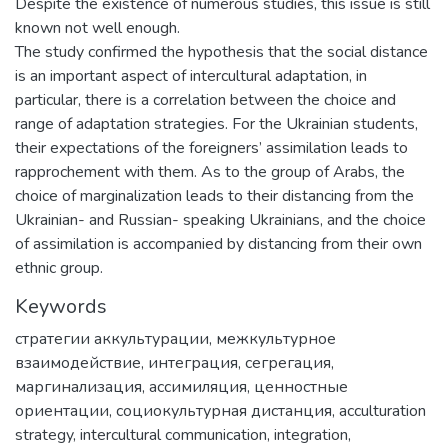
Despite the existence of numerous studies, this issue is still
known not well enough.
The study confirmed the hypothesis that the social distance
is an important aspect of intercultural adaptation, in
particular, there is a correlation between the choice and
range of adaptation strategies. For the Ukrainian students,
their expectations of the foreigners’ assimilation leads to
rapprochement with them. As to the group of Arabs, the
choice of marginalization leads to their distancing from the
Ukrainian- and Russian- speaking Ukrainians, and the choice
of assimilation is accompanied by distancing from their own
ethnic group.
Keywords
стратегии аккультурации
,
межкультурное
взаимодействие
,
интеграция
,
сегрегация
,
маргинализация
,
ассимиляция
,
ценностные
ориентации
,
социокультурная дистанция
,
acculturation
strategy
,
intercultural communication
,
integration
,