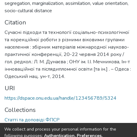
segregation
,
marginalization
,
assimilation
,
value orientation
,
socio-cultural distance
Citation
Сучасні підходи та технології соціально-психологічної
та корекційної роботи з різними віковими групами
населення : збірник матеріалів міжнародної науково-
практичної конференції, 20-22 червня 2014 року /
гол. редкол.: Л. М. Дунаєва ; ОНУ ім. І.І. Мечникова, Ін-т
інноваційної та післядипломної освіти [та ін.] . – Одеса :
Одеський нац. ун-т, 2014.
URI
https://dspace.onu.edu.ua/handle/123456789/5324
Collections
Статті та доповіді ФПСР
We collect and process your personal information for the
Full item page
following purposes:
Authentication, Preferences,