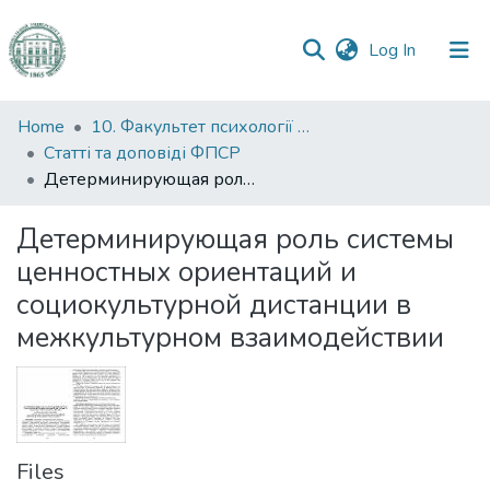
(current)
Log In
Communities
Home
10. Факультет психології та соціальної роботи
&
Статті та доповіді ФПСР
Collections
Детерминирующая роль системы ценностных ориентаций и социокультурной дистанции в межкультурном взаимодействии
All of DSpace
Детерминирующая роль системы
ценностных ориентаций и
Statistics
социокультурной дистанции в
межкультурном взаимодействии
Files