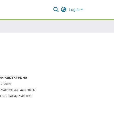
Log In
зон характерна
ділили
адження загального
ня і насадження