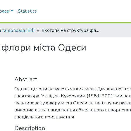
Space
Statistics
і та доповіді БФ
Екотопічна структура флори міста Одеси
 флори міста Одеси
Abstract
Однак, ці зони не мають чітких меж. Для кожної з 
своя флора. У слід за Кучерявим (1981, 2001) ми по
культивовану флору міста Одеси на такі групи: нас
використання, насадження обмеженого використан
спеціального призначення
Description