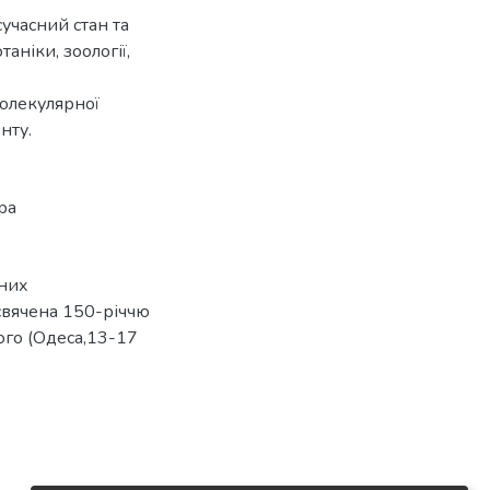
сучасний стан та
аніки, зоології,
 молекулярної
нту.
ра
ених
исвячена 150-річчю
ого (Одеса,13-17