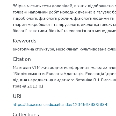
Збірка містить тези доповідей, в яких відображено 
головні напрямки робіт молодих вчених в галузях бот
гідробіології, фізіології рослин, фізіології людини та
тварин,мікробіології та вірусології, екології,а також
біології, генетики, біохімії та екологічного менеджме
Keywords
екотопічна структура
,
мезоклімат
,
культивована фло
Citation
Матеріли VI Міжнародної конференції молодих вч
"Біорізноманіття.Екологія.Адаптація. Еволюція.",пр
від дня народження видатного ботаніка В. І. Липськ
травня 2013 р.)
URI
https://dspace.onu.edu.ua/handle/123456789/3894
Collections