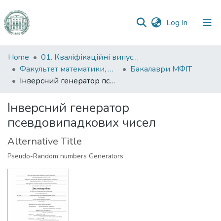
(current)
Log In
Communities
Home
01. Кваліфікаційні випускні роботи здобувачів вищої освіти
&
Факультет математики, фізики та інформаційних технологій
Бакалаври МФІТ
Collections
Інверсний генератор псевдовипадкових чисел
All of DSpace
Інверсний генератор
псевдовипадкових чисел
Statistics
Alternative Title
Pseudo-Random numbers Generators