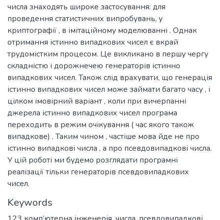
числа знаходять широке застосування: для
проведення статистичних випробувань, у
криптографії , в імітаційному моделюванні . Однак
отримання істинно випадкових чисел є вкрай
трудомістким процесом. Це викликано в першу чергу
складністю і дорожнечею генераторів істинно
випадкових чисел. Також слід врахувати, що генерація
істинно випадкових чисел може займати багато часу , і
цілком імовірний варіант , коли при вичерпанні
джерела істинно випадкових чисел програма
переходить в режим очікування ( час якого також
випадкове) . Таким чином , частіше мова йде не про
істинно випадкові числа , а про псевдовипадкові числа.
У цій роботі ми будемо розглядати програмні
реалізації тільки генераторів псевдовипадкових
чисел.
Keywords
123 комп’ютерна інженерія
,
числа
,
псевдовипадкові