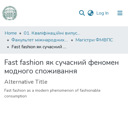
(current)
Log In
Communities
Home
01. Кваліфікаційні випускні роботи здобувачів вищої освіти
&
Факультет міжнародних відносин, політології та соціології
Магістри ФМВПС
Collections
Fast fashion як сучасний феномен модного споживання
All of DSpace
Fast fashion як сучасний феномен
модного споживання
Statistics
Alternative Title
Fast fashion as a modern phenomenon of fashionable
consumption