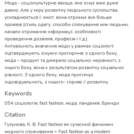
Мода - соціокультурне явище, яке існує вже дуже
давно. Але у міру розвитку людського суспільства,
ускладнюється її зміст, вона отримує все більше
проявів (стиль одягу, способи спілкування між людьми,
канали отримання інформації, особливості
проведення дозвілля, професія і т.д.).
Актуальність вивчення моди у рамках соціології
підтверджують існуючі протиріччя: з одного боку,
мода – продукт та джерело соціальної нерівності, з
іншого боку, вона є результатом розвитку соціальної
рівності. З одного боку, мода пригнічує
індивідуальність, з іншого- сприяє її розвитку.
Keywords
054 соціологія
,
fast fashion
,
мода
,
пандемія
,
бренди
Citation
Гузунова, К. В. Fast fashion як сучасний феномен
модного споживання = Fast fashion as a modern