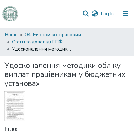
(current)
Log In
Communities
Home
04. Економіко-правовий факультет
&
Статті та доповіді ЕПФ
Collections
Удосконалення методики обліку виплат працівникам у бюджетних установах
All of DSpace
Удосконалення методики обліку
виплат працівникам у бюджетних
Statistics
установах
Files