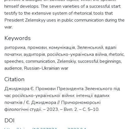
himself develops. The seven varieties of a successful start
testify to the extensive system of rhetorical tools that
President Zelenskyy uses in public communication during the
war.
Keywords
риторика
,
промови
,
комунікація
,
Зеленський
,
вдалі
початки
,
аудиторія
,
російсько-українська війна
,
rhetoric
,
speeches
,
communication
,
Zelenskiy
,
successful beginnings
,
audience
,
Russian-Ukrainian war
Citation
Джиджора Є. Промови Президента Зеленського під
час російсько-української війни: інтенції вдалих
початків / Є. Джиджора // Причорноморські
філологічні студії. – 2023. – Вип. 2. – С. 5–10.
DOI