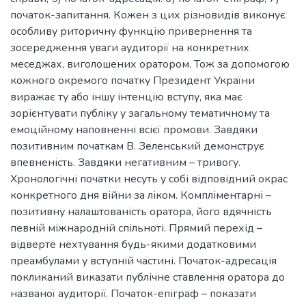
початок-запитання. Кожен з цих різновидів виконує
особливу риторичну функцію привернення та
зосередження уваги аудиторії на конкретних
меседжах, виголошених оратором. Тож за допомогою
кожного окремого початку Президент України
виражає ту або іншу інтенцію вступу, яка має
зорієнтувати публіку у загальному тематичному та
емоційному наповненні всієї промови. Завдяки
позитивним початкам В. Зеленський демонструє
впевненість. Завдяки негативним – тривогу.
Хронологічні початки несуть у собі відповідний окрас
конкретного дня війни за ліком. Компліментарні –
позитивну налаштованість оратора, його вдячність
певній міжнародній спільноті. Прямий перехід –
відверте нехтування будь-якими додатковими
преамбулами у вступній частині. Початок-адресація
покликаний виказати публічне ставлення оратора до
названої аудиторії. Початок-епіграф – показати