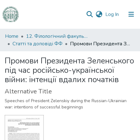
(current)
Log In
Communities
Home
12. Філологічний факультет
&
Статті та доповіді ФФ
Промови Президента Зеленського під час російсько-української війни: інтенції вдалих початків
Collections
Промови Президента Зеленського
All of DSpace
під час російсько-української
війни: інтенції вдалих початків
Statistics
Alternative Title
Speeches of President Zelenskiy during the Russian-Ukrainian
war: intentions of successful beginnings