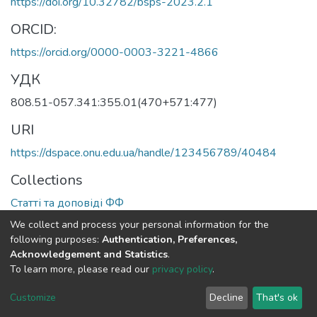
https://doi.org/10.32782/bsps-2023.2.1
ORCID:
https://orcid.org/0000-0003-3221-4866
УДК
808.51-057.341:355.01(470+571:477)
URI
https://dspace.onu.edu.ua/handle/123456789/40484
Collections
Статті та доповіді ФФ
We collect and process your personal information for the
Full item page
following purposes:
Authentication, Preferences,
Acknowledgement and Statistics
.
To learn more, please read our
privacy policy
.
DSpace software
copyright © 2009-2026
LYRASIS
Cookie
Privacy
End User
Send
Customize
Decline
That's ok
settings
policy
Agreement
Feedback