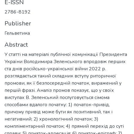
E-ISSN
2786-8192
Publisher
Гельветика
Abstract
У статті на матеріалі публічної комунікації Президента
України Володимира Зеленського впродовж перших
ста днів російсько-української війни 2022 р.
розглядається такий складник вступу риторичної
промови, як її безпосередній початок, виражений у
першій фразі. Аналіз промов показує, що у своїх
виступах В. Зеленський послуговується сімома
способами вдалого початку: 1) початок-привід,
причому привід може бути як позитивний, так і
негативний; 2) хронологічний початок; 3)
компліментарний початок; 4) прямий перехід до суті
справи; 5) початок-адресація: 6) початок-епіграф; 7)