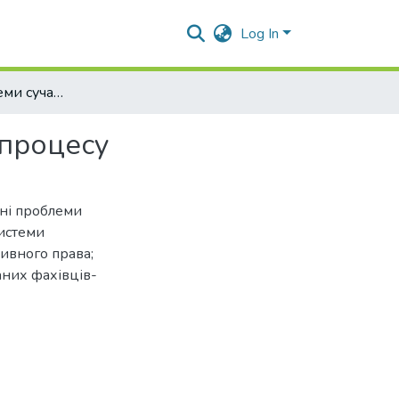
Log In
Актуальні проблеми сучасного адміністративного процесу
 процесу
ні проблеми
системи
тивного права;
аних фахівців-