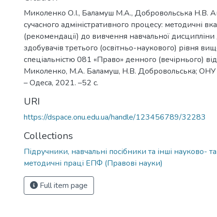
Миколенко О.І., Баламуш М.А., Добровольська Н.В. 
сучасного адміністративного процесу: методичні вк
(рекомендації) до вивчення навчальної дисципліни 
здобувачів третього (освітньо-наукового) рівня вищо
спеціальністю 081 «Право» денного (вечірнього) відд
Миколенко, М.А. Баламуш, Н.В. Добровольська; ОНУ ім
– Одеса, 2021. –52 с.
URI
https://dspace.onu.edu.ua/handle/123456789/32283
Collections
Підручники, навчальні посібники та інші науково- т
методичні праці ЕПФ (Правові науки)
Full item page