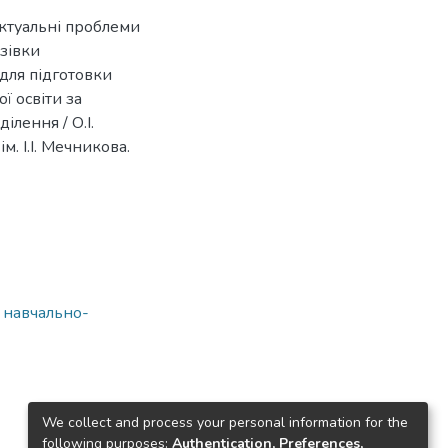
Актуальні проблеми
азівки
для підготовки
ї освіти за
ілення / О.І.
. І.І. Мечникова.
а навчально-
We collect and process your personal information for the
following purposes:
Authentication, Preferences,