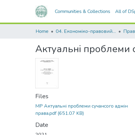
Communities & Collections
All of D
Home
04. Економіко-правовий факультет
Прав
Актуальні проблеми 
Files
МР Актуальні проблеми сучансого адмін
права.pdf
(651.07 KB)
Date
2021