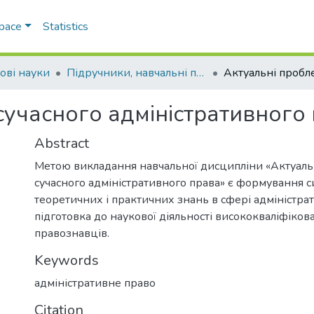
Space
Statistics
ові науки
Підручники, навчальні посібники та інші науково- та навчально-методичні праці ЕПФ (Правові науки)
сучасного адміністративного
Abstract
Метою викладання навчальної дисципліни «Актуаль
сучасного адміністративного права» є формування 
теоретичних і практичних знань в сфері адміністра
підготовка до наукової діяльності висококваліфіков
правознавців.
Keywords
адміністративне право
Citation