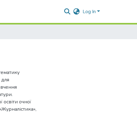
Log In
 тематику
 для
ивчення
тури.
 освіти очної
 «Журналістика»,