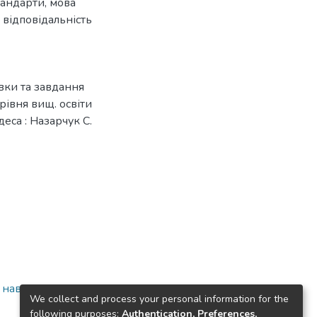
тандарти
,
мова
 відповідальність
вки та завдання
рівня вищ. освіти
деса : Назарчук С.
а навчально-
We collect and process your personal information for the
following purposes:
Authentication, Preferences,