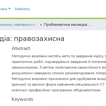
Space
Statistics
Підручники, навчальні посібники та інші науково- та навчально-методичні праці ФЖРВС
Проблематика масмедіа: правозахисна
іа: правозахисна
Abstract
Методичні вказівки містять мету та завдання курсу,
практичних робіт, індивідуальні завдання й питання
самоконтролю. З метою полегшення самостійного в
дисципліни наведено список рекомендованої літера
Методичні вказівки призначені для здобувачів вищої
(денної) та заочної форм навчання спеціальності С7
освітньо-професійної програмою «Журналістика».
Keywords