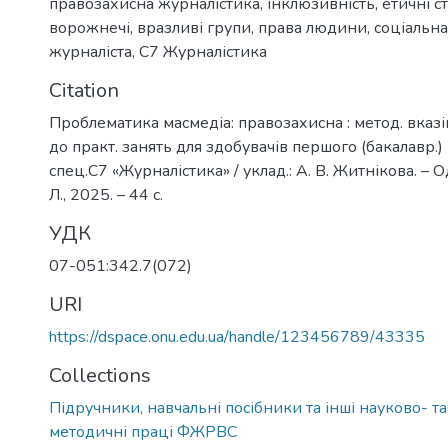
правозахисна журналістика
,
інклюзивність
,
етичні с
ворожнечі
,
вразливі групи
,
права людини
,
соціальна
журналіста
,
C7 Журналістика
Citation
Проблематика масмедіа: правозахисна : метод. вказі
до практ. занять для здобувачів першого (бакалавр.) 
спец.С7 «Журналістика» / уклад.: А. В. Житнікова. – О
Л., 2025. – 44 с.
УДК
07-051:342.7(072)
URI
https://dspace.onu.edu.ua/handle/123456789/43335
Collections
Підручники, навчальні посібники та інші науково- т
методичні праці ФЖРВС