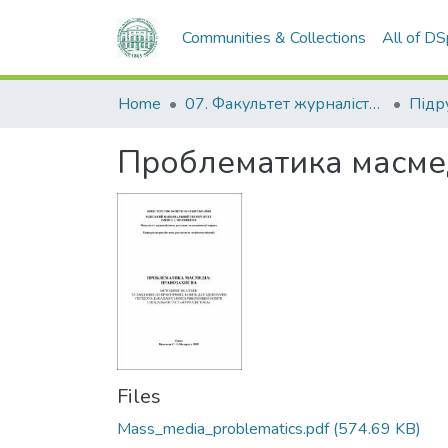
Communities & Collections
All of D
Home
07. Факультет журналістики, реклами та видавничої справи
Проблематика масмед
Files
Mass_media_problematics.pdf
(574.69 KB)