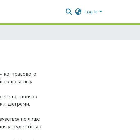
Log In
оміко-правового
івок полягає у
 есе та навичок
и, діаграми,
начається не лише
 у студентів, а є