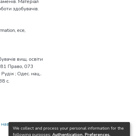
аменів. Матеріал
оботи здобувачів.
ormation
,
есе
,
обувачів вищ. освіти
 081 Право, 073
Рудік ; Одес. нац..
38 с.
а навчально-
We collect and process your personal information for the
following purposes:
Authentication, Preferences,