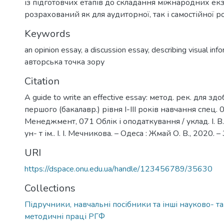
із підготовчих етапів до складання міжнародних екз
розрахований як для аудиторної, так і самостійної р
Keywords
an opinion essay
,
a discussion essay
,
describing visual inf
авторська точка зору
Citation
A guide to write an effective essay: метод. рек. для зд
першого (бакалавр.) рівня I-III років навчання спец.
Менеджмент, 071 Облік і оподаткування / уклад. І. В. 
ун- т ім.. І. І. Мечникова. – Одеса : Жмай О. В., 2020. – 
URI
https://dspace.onu.edu.ua/handle/123456789/35630
Collections
Підручники, навчальні посібники та інші науково- т
методичні праці РГФ