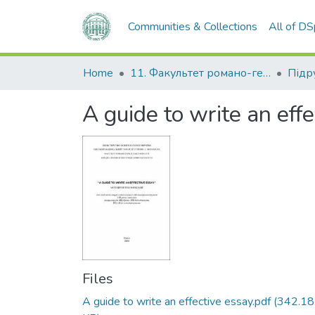
Communities & Collections
All of D
Home
11. Факультет романо-германської філології
A guide to write an eff
Files
A guide to write an effective essay.pdf
(342.18