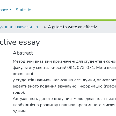
Space
Statistics
Підручники, навчальні посібники та інші науково- та навчально-методичні праці РГФ
A guide to write an effective essay
ective essay
Abstract
Методичні вказівки призначені для студентів екон
факультету спеціальностей 081, 073, 071. Мета вказ
вихованні
у студентів навичок написання есе-думки, описового
ефективного подання візуальної інформацію (графік
тощо).
Актуальність даного виду письмової діяльності виз
необхідністю розвитку навичок креативного мислення
одним