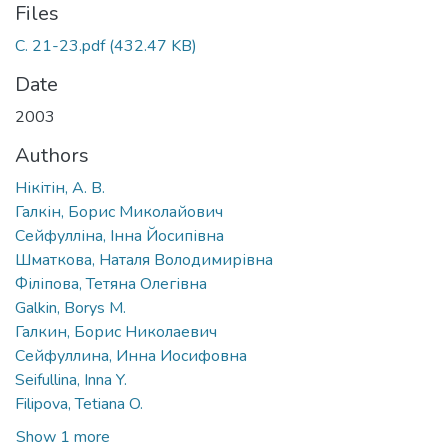
Files
С. 21-23.pdf
(432.47 KB)
Date
2003
Authors
Нікітін, А. В.
Галкін, Борис Миколайович
Сейфулліна, Інна Йосипівна
Шматкова, Наталя Володимирівна
Філіпова, Тетяна Олегівна
Galkin, Borys M.
Галкин, Борис Николаевич
Сейфуллина, Инна Иосифовна
Seifullina, Inna Y.
Filipova, Tetiana O.
Show 1 more