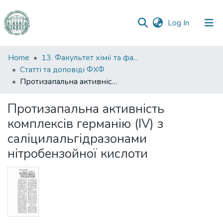
(current)
Log In
Communities
Home
13. Факультет хімії та фармації
&
Статті та доповіді ФХФ
Collections
Протизапальна активність комплексів германію (IV) з саліцилальгідразонами нітробензойної кислоти
All of DSpace
Протизапальна активність
комплексів германію (IV) з
Statistics
саліцилальгідразонами
нітробензойної кислоти