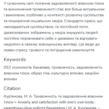
У сучасному світі питання задоволеності власним тілом
та виникнення тривожності стає все більш актуальним
і важливим, особливо у контексті розвитку суспільства
та поширення соціальних медіа. Стандарти краси, що
накладаються суспільством, та постійний потік
ідеалізованих зображень у медіа змушують людей
постійно порівнювати себе з ідеалами та відчувати
недоліки в своєму зовнішньому вигляді. Це веде до
появи стресу, тривоги та погіршення самопочуття.
Keywords
053 психологія
,
бакалавр
,
тривожність
,
задоволеність
власним тілом
,
образ тіла
,
культурні впливи
,
медійні
впливи
Citation
Кур'янова, М. А. Тривожність та задоволення власним
тілом = Anxiety and satisfaction with one's own body :
кваліфікаційна робота бакалавра / М. А. Кур'янова. –