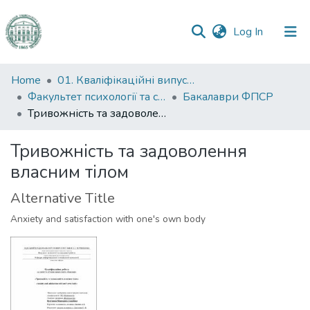
(current)
Log In
Communities
Home
01. Кваліфікаційні випускні роботи здобувачів вищої освіти
&
Факультет психології та соціальної роботи
Бакалаври ФПСР
Collections
Тривожність та задоволення власним тілом
All of DSpace
Тривожність та задоволення
власним тілом
Statistics
Alternative Title
Anxiety and satisfaction with one's own body