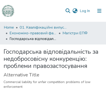
(current)
Log In
Communities
Home
01. Кваліфікаційні випускні роботи здобувачів вищої освіти
&
Економіко-правовий факультет
Магістри ЕПФ
Collections
Господарська відповідальність за недобросовісну конкуренцію: проблеми правозастосування
All of DSpace
Господарська відповідальність за
недобросовісну конкуренцію:
Statistics
проблеми правозастосування
Alternative Title
Commercial liability for unfair competition: problems of low
enforcement