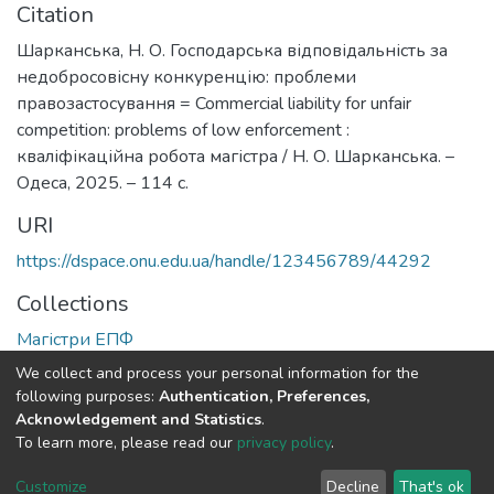
Citation
Шарканська, Н. О. Господарська відповідальність за
недобросовісну конкуренцію: проблеми
правозастосування = Commercial liability for unfair
competition: problems of low enforcement :
кваліфікаційна робота магістра / Н. О. Шарканська. –
Одеса, 2025. – 114 с.
URI
https://dspace.onu.edu.ua/handle/123456789/44292
Collections
Магістри ЕПФ
We collect and process your personal information for the
Full item page
following purposes:
Authentication, Preferences,
Acknowledgement and Statistics
.
To learn more, please read our
privacy policy
.
DSpace software
copyright © 2009-2026
LYRASIS
Cookie
Privacy
End User
Send
Customize
Decline
That's ok