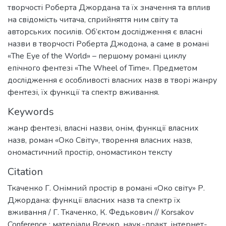
творчості Роберта Джордана та їх значення та вплив
на свідомість читача, сприйняття ним світу та
авторських посилів. Об’єктом дослідження є власні
назви в творчості Роберта Джодона, а саме в романі
«The Eye of the World» – першому романі циклу
епічного фентезі «The Wheel of Time». Предметом
дослідження є особливості власних назв в творі жанру
фентезі, їх функції та спектр вживання.
Keywords
жанр фентезі
,
власні назви
,
онім
,
функції власних
назв
,
роман «Око Світу»
,
творення власних назв
,
ономастичний простір
,
ономастикон тексту
Citation
Ткаченко Г. Онімний простір в романі «Око світу» Р.
Джордана: функції власних назв та спектр їх
вживання / Г. Ткаченко, К. Федькович // Korsakov
Conference : матеріали Всеукр. наук.-практ. інтернет-