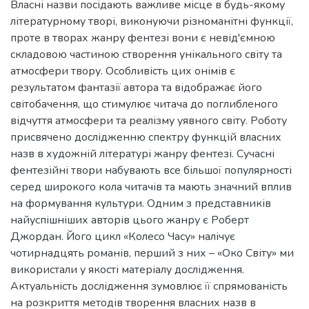
Власні назви посідають важливе місце в будь-якому
літературному творі, виконуючи різноманітні функції,
проте в творах жанру фентезі вони є невід'ємною
складовою частиною створення унікального світу та
атмосфери твору. Особливість цих онімів є
результатом фантазії автора та відображає його
світобачення, що стимулює читача до поглибленого
відчуття атмосфери та реалізму уявного світу. Роботу
присвячено дослідженню спектру функцій власних
назв в художній літературі жанру фентезі. Сучасні
фентезійні твори набувають все більшої популярності
серед широкого кола читачів та мають значний вплив
на формування культури. Одним з представників
найуспішніших авторів цього жанру є Роберт
Джордан. Його цикл «Колесо Часу» налічує
чотирнадцять романів, перший з них – «Око Світу» ми
використали у якості матеріалу дослідження.
Актуальність дослідження зумовлює її спрямованість
на розкриття методів творення власних назв в