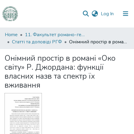
(current)
Log In
Communities
Home
11. Факультет романо-германської філології
&
Статті та доповіді РГФ
Онімний простір в романі «Око світу» Р. Джордана: функції власних назв та спектр їх вживання
Collections
Онімний простір в романі «Око
All of DSpace
світу» Р. Джордана: функції
власних назв та спектр їх
Statistics
вживання