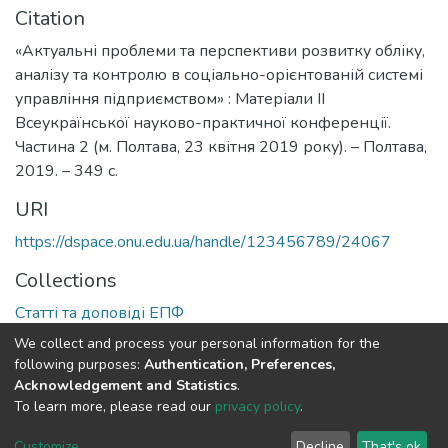
Citation
«Актуальні проблеми та перспективи розвитку обліку,
аналізу та контролю в соціально-орієнтованій системі
управління підприємством» : Матеріали ІІ
Всеукраїнської науково-практичної конференції.
Частина 2 (м. Полтава, 23 квітня 2019 року). – Полтава,
2019. – 349 с.
URI
https://dspace.onu.edu.ua/handle/123456789/24067
Collections
Статті та доповіді ЕПФ
We collect and process your personal information for the
Full item page
following purposes:
Authentication, Preferences,
Acknowledgement and Statistics
.
To learn more, please read our
privacy policy
.
DSpace software
copyright © 2009-2026
LYRASIS
Cookie
Privacy
End User
Send
Customize
Decline
That's ok