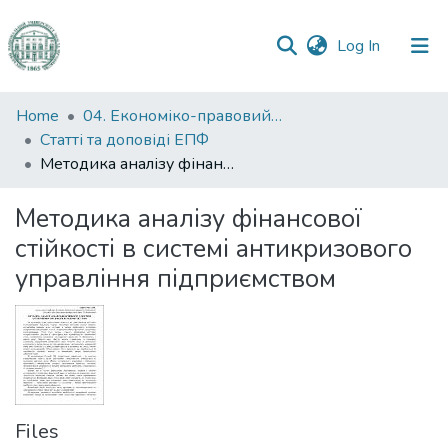
(current)
Log In
Communities
Home
04. Економіко-правовий факультет
&
Статті та доповіді ЕПФ
Collections
Методика аналізу фінансової стійкості в системі антикризового управління підприємством
All of DSpace
Методика аналізу фінансової
стійкості в системі антикризового
Statistics
управління підприємством
Files