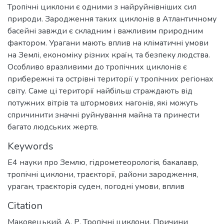
Тропічні циклони є одними з найруйнівніших сил
природи. Зародження таких циклонів в Атлантичному
басейні завжди є складним і важливим природним
фактором. Урагани мають вплив на кліматичні умови
на Землі, економіку різних країн, та безпеку людства.
Особливо вразливими до тропічних циклонів є
прибережні та острівні території у тропічних регіонах
світу. Саме ці території найбільш страждають від
потужних вітрів та штормових нагонів, які можуть
спричинити значні руйнування майна та принести
багато людських жертв.
Keywords
Е4 науки про Землю
,
гідрометеорологія
,
бакалавр
,
тропічні циклони
,
траєкторії
,
райони зародження
,
ураган
,
траєкторія суден
,
погодні умови
,
вплив
Citation
Маковецький, А. Р. Тропічні циклони. Причини