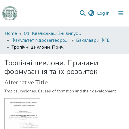
(current)
Log In
Communities
Home
01. Кваліфікаційні випускні роботи здобувачів вищої освіти
&
Факультет гідрометеорології і екології
Бакалаври ФГЕ
Collections
Тропічні циклони. Причини формування та їх розвиток
All of DSpace
Тропічні циклони. Причини
формування та їх розвиток
Statistics
Alternative Title
Tropical cyclones. Causes of formstion and their development