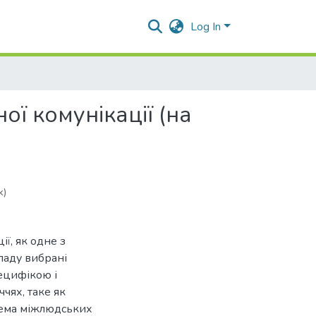
Log In
ої комунікації (на
k)
ії, як одне з
ладу вибрані
пецифікою і
чях, таке як
стема міжлюдських