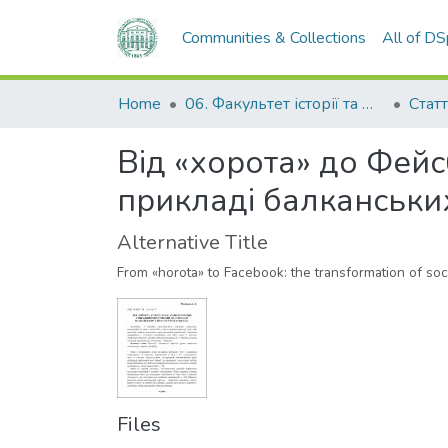
Communities & Collections
All of D
Home
06. Факультет історії та філософії
Статт
Від «хорота» до Фейс
прикладі балканськи
Alternative Title
From «horota» to Facebook: the transformation of soc
Files