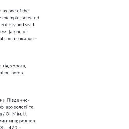
n as one of the
or example, selected
ecificity and vivid
ess (a kind of
al communication -
ація
,
хорота
,
ation
,
horota
,
ини Південно-
ф. археології та
/ ОНУ ім. І.І.
Сминтина; редкол.:
8. – 470 с.