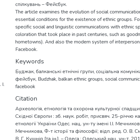
спілкувань – Фейсбук.
The article examines the evolution of social communicatio
essential conditions for the existence of ethnic groups. F
specific social and linguistic communications with ethnic sp
coloration that took place in past centuries, such as goodn
hometowns). And also the modern system of interperson
Facebook.
Keywords
Буджак
,
балканські етнічні групи
,
соціальна комунік
фейсбук
,
Budzhak
,
balkan ethnic groups
,
social communic
І.
facebook
Citation
Археологія, етнологія та охорона культурної спадщ
Східної Європи : зб. наук. робіт, присвяч. 25-річчю ка
етнології України Одес. нац. ун-ту імені І.І. Мечникова 
Мечникова, Ф-т історії та філософії; відп. ред. О. В. 
В. Г. Кушнір [та ін.]. – Одеса : Одеський нац. ун-т, 201