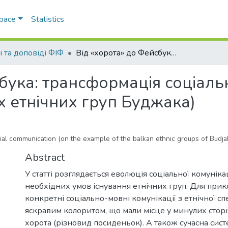
Space
Statistics
і та доповіді ФІФ
Від «хорота» до Фейсбука: трансформація соціальної комунікації (на прикладі балканських етнічних груп Буджака)
бука: трансформація соціальн
х етнічних груп Буджака)
ial communication (on the example of the balkan ethnic groups of Budja
Abstract
У статті розглядається еволюція соціальної комунікац
необхідних умов існування етнічних груп. Для прик
конкретні соціально-мовні комунікації з етнічної с
яскравим колоритом, що мали місце у минулих сторіч
хорота (різновид посиденьок). А також сучасна си