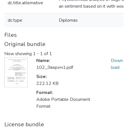
dc.title.alternative
an ointment based on it with wound
dc.type
Diplomas
Files
Original bundle
Now showing
1 - 1 of 1
Name:
Down
102_Зварич1.pdf
load
Size:
222.12 KB
Format:
Adobe Portable Document
Format
License bundle