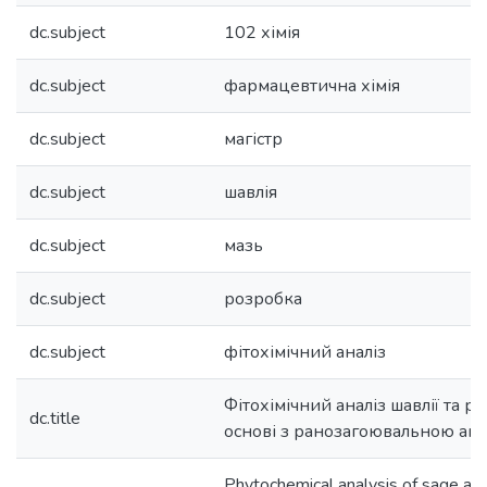
dc.subject
102 хімія
dc.subject
фармацевтична хімія
dc.subject
магістр
dc.subject
шавлія
dc.subject
мазь
dc.subject
розробка
dc.subject
фітохімічний аналіз
Фітохімічний аналіз шавлії та ро
dc.title
основі з ранозагоювальною акт
Phytochemical analysis of sage a