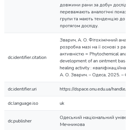
довжини рани за добу» дослідн
переважають аналогічні показ
групи та мають тенденцію до з
протягом досліду.
Зварич, А. О. Фітохімічний аналі
розробка мазі на її основі з р
активністю = Phytochemical analy
dc.identifier.citation
development of an ointment based
healing activity : кваліфікаційна 
А. О. Зварич. – Одеса, 2025. – 66
dc.identifier.uri
https://dspace.onu.edu.ua/hand
dc.language.iso
uk
Одеський національний університ
dc.publisher
Мечникова