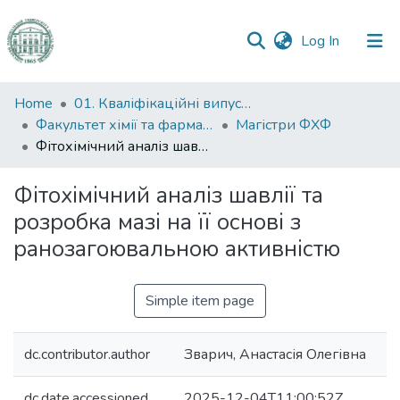
(current)
Log In
Communities
Home
01. Кваліфікаційні випускні роботи здобувачів вищої освіти
&
Факультет хімії та фармації
Магістри ФХФ
Collections
Фітохімічний аналіз шавлії та розробка мазі на її основі з ранозагоювальною активністю
All of DSpace
Фітохімічний аналіз шавлії та
розробка мазі на її основі з
Statistics
ранозагоювальною активністю
Simple item page
dc.contributor.author
Зварич, Анастасія Олегівна
dc.date.accessioned
2025-12-04T11:00:52Z