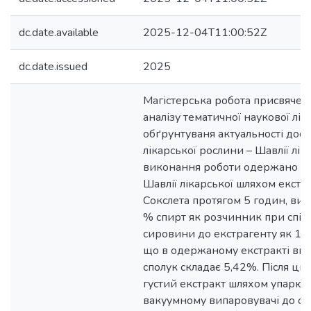
dc.date.available
2025-12-04T11:00:52Z
dc.date.issued
2025
Магістерська робота присвячен
аналізу тематичної наукової літ
обґрунтуваня актуальності дос
лікарської рослини – Шавлії лік
виконання роботи одержано ек
Шавлії лікарської шляхом екстра
Сокслета протягом 5 годин, ви
% спирт як розчинник при спів
сировини до екстрагенту як 1:1
що в одержаному екстракті вмі
сполук складає 5,42%. Після ць
густий екстракт шляхом упарюв
вакуумному випаровувачі до о