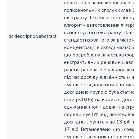
показників залишкової вологи –
поліфенольних сполук склав 17,
екстракту. Технологічно обґрун
алгоритм виготовлення лікарсь
основі густого екстракту Шавлії 
dc.description.abstract
стандартизованого за вмістом П
концентрації в складі мазі 0,5%
що розроблена лікарська форма
екстрактивних речовин шавлії 
рівень ранозагоювальної активн
під час досліду відмінність мі
зменшення довжини ран між к
дослідною групою була статис
(при р<0,05) на користь дослідн
одужання (коли довжина струпу
перевищує 5% від початкової 
дослідної групи склав 13 діб, п
17 діб. Встановлено, що «коефі
зменшення рани» та «відсоток