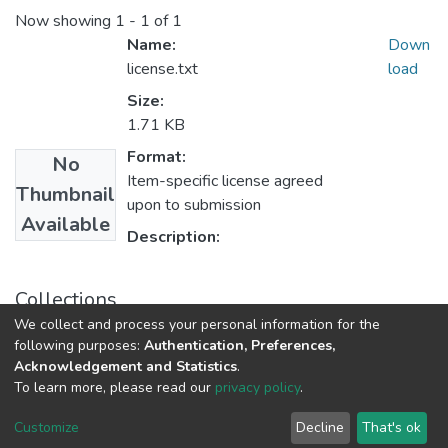
Now showing
1 - 1 of 1
Name:
Down
license.txt
load
Size:
1.71 KB
Format:
No
Item-specific license agreed
Thumbnail
upon to submission
Available
Description:
Collections
We collect and process your personal information for the
Магістри ФХФ
following purposes:
Authentication, Preferences,
Acknowledgement and Statistics
.
To learn more, please read our
privacy policy
.
DSpace software
copyright © 2009-2026
LYRASIS
Cookie
Privacy
End User
Send
Customize
Decline
That's ok
settings
policy
Agreement
Feedback