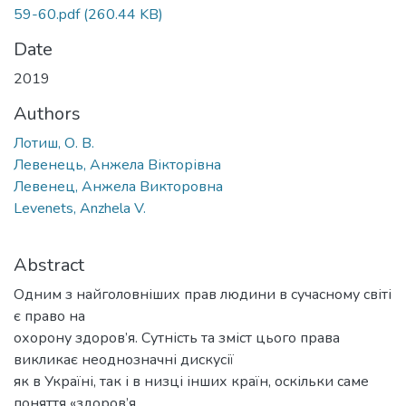
59-60.pdf
(260.44 KB)
Date
2019
Authors
Лотиш, О. В.
Левенець, Анжела Вікторівна
Левенец, Анжела Викторовна
Levenets, Anzhela V.
Abstract
Одним з найголовніших прав людини в сучасному світі
є право на
охорону здоров’я. Сутність та зміст цього права
викликає неоднозначні дискусії
як в Україні, так і в низці інших країн, оскільки саме
поняття «здоров’я