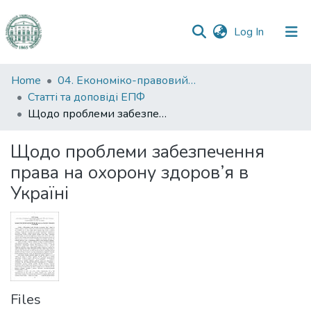
(current)
Log In
Communities
Home
04. Економіко-правовий факультет
&
Статті та доповіді ЕПФ
Collections
Щодо проблеми забезпечення права на охорону здоров’я в Україні
All of DSpace
Щодо проблеми забезпечення
права на охорону здоров’я в
Statistics
Україні
Files