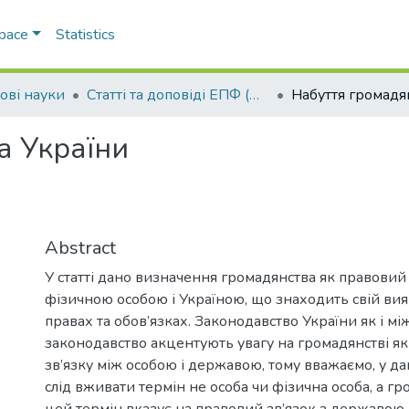
Space
Statistics
ові науки
Статті та доповіді ЕПФ (Правові науки)
а України
Abstract
У статті дано визначення громадянства як правовий 
фізичною особою і Україною, що знаходить свій вия
правах та обов’язках. Законодавство України як і м
законодавство акцентують увагу на громадянстві я
зв’язку між особою і державою, тому вважаємо, у да
слід вживати термін не особа чи фізична особа, а гр
цей термін вказує на правовий зв’язок з державою