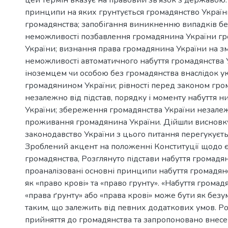
принципи на яких грунтується громадянство Україн
громадянства; запобігання виникненню випадків бе
неможливості позбавлення громадянина України г
України; визнання права громадянина України на зм
неможливості автоматичного набуття громадянства 
іноземцем чи особою без громадянства внаслідок у
громадянином України; рівності перед законом гро
незалежно від підстав, порядку і моменту набуття 
України; збереження громадянства України незалеж
проживання громадянина України. Дійшли висновк
законодавство України з цього питання перегукуєт
Зроблений акцент на положенні Конституції щодо 
громадянства, Розглянуто підстави набуття громадян
проаналізовані основні принципи набуття громадянс
як «право крові» та «право грунту». «Набуття громад
«права ґрунту» або «права крові» може бути як безум
таким, що залежить від певних додаткових умов. Ро
прийняття до громадянства та запропоновано внесен