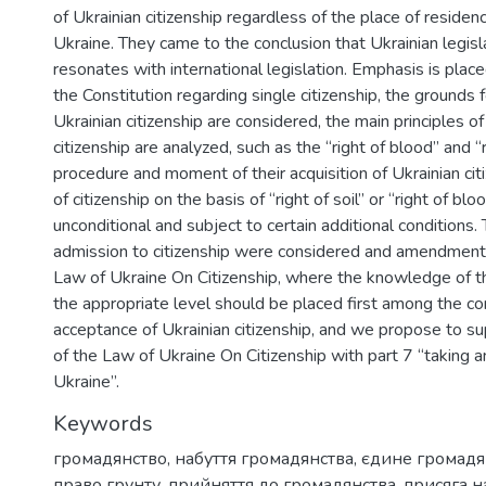
of Ukrainian citizenship regardless of the place of residenc
Ukraine. They came to the conclusion that Ukrainian legisla
resonates with international legislation. Emphasis is place
the Constitution regarding single citizenship, the grounds f
Ukrainian citizenship are considered, the main principles of
citizenship are analyzed, such as the “right of blood” and “r
procedure and moment of their acquisition of Ukrainian citi
of citizenship on the basis of “right of soil” or “right of bl
unconditional and subject to certain additional conditions.
admission to citizenship were considered and amendments
Law of Ukraine On Citizenship, where the knowledge of t
the appropriate level should be placed first among the con
acceptance of Ukrainian citizenship, and we propose to s
of the Law of Ukraine On Citizenship with part 7 “taking an
Ukraine”.
Keywords
громадянство
,
набуття громадянства
,
єдине громадя
право грунту
,
прийняття до громадянства
,
присяга на