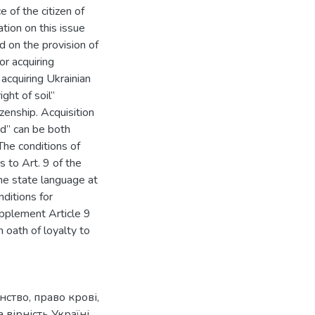
e of the citizen of
tion on this issue
d on the provision of
or acquiring
 acquiring Ukrainian
ight of soil”
zenship. Acquisition
ood” can be both
 The conditions of
 to Art. 9 of the
he state language at
ditions for
upplement Article 9
 oath of loyalty to
нство
,
право крові
,
 вірність Україні
,