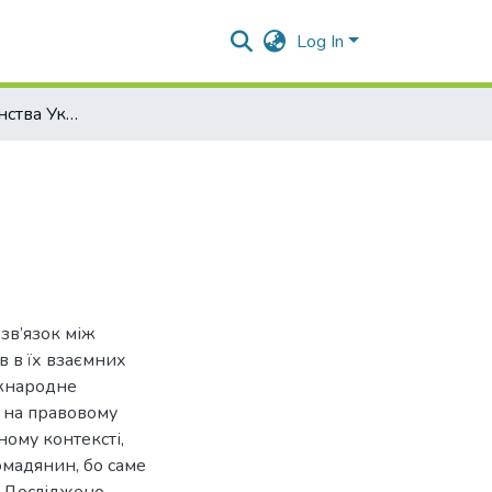
Log In
Набуття громадянства України
зв’язок між
в в їх взаємних
іжнародне
к на правовому
ному контексті,
омадянин, бо саме
. Досліджено