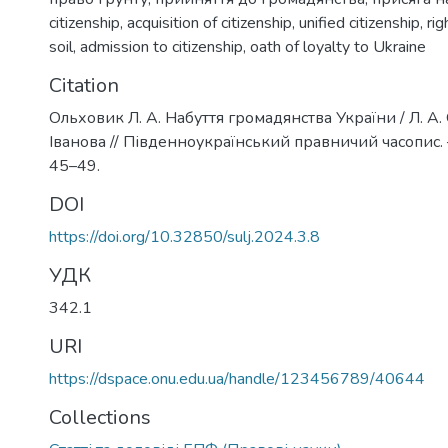
citizenship
,
acquisition of citizenship
,
unified citizenship
,
rig
soil
,
admission to citizenship
,
oath of loyalty to Ukraine
Citation
Ольховик Л. А. Набуття громадянства України / Л. А.
Іванова // Південноукраїнський правничий часопис. –
45–49.
DOI
https://doi.org/10.32850/sulj.2024.3.8
УДК
342.1
URI
https://dspace.onu.edu.ua/handle/123456789/40644
Collections