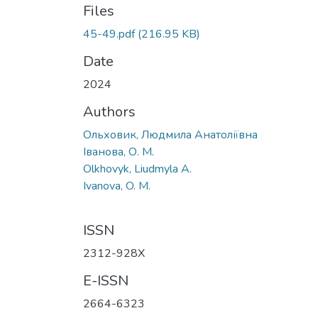
Files
45-49.pdf
(216.95 KB)
Date
2024
Authors
Ольховик, Людмила Анатоліївна
Іванова, О. М.
Olkhovyk, Liudmyla A.
Ivanova, O. M.
ISSN
2312-928X
E-ISSN
2664-6323