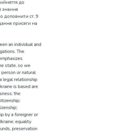
рийняття до
и знання
о доповнити ст. 9
дання присяги на
ween an individual and
igations. The
, emphasizes
the state, so we
a person or natural
a legal relationship
Ukraine is based are
ssness; the
itizenship;
tizenship;
ip by a foreigner or
Ukraine; equality
ounds, preservation