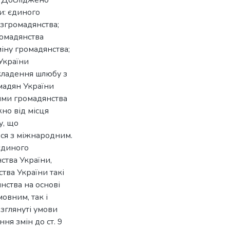
и: єдиного
згромадянства;
ромадянства
іну громадянства;
України
кладення шлюбу з
мадян України
ними громадянства
но від місця
у, що
ься з міжнародним.
єдиного
ства України,
тва України такі
янства на основі
овним, так і
зглянуті умови
ня змін до ст. 9