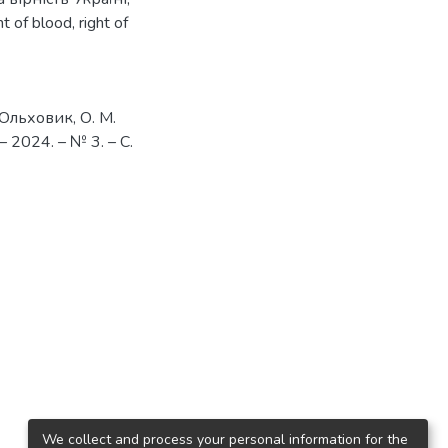
ht of blood
,
right of
 Ольховик, О. М.
 2024. – № 3. – С.
We collect and process your personal information for the