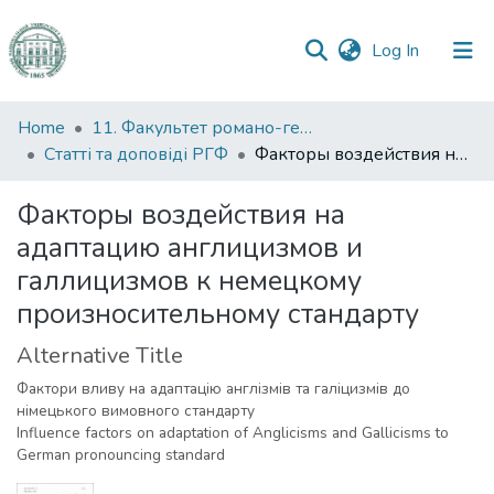
(current)
Log In
Communities
Home
11. Факультет романо-германської філології
&
Статті та доповіді РГФ
Факторы воздействия на адаптацию англицизмов и галлицизмов к немецкому произносительному стандарту
Collections
Факторы воздействия на
All of DSpace
адаптацию англицизмов и
галлицизмов к немецкому
Statistics
произносительному стандарту
Alternative Title
Фактори вливу на адаптацію англізмів та галіцизмів до
німецького вимовного стандарту
Influence factors on adaptation of Anglicisms and Gallicisms to
German pronouncing standard