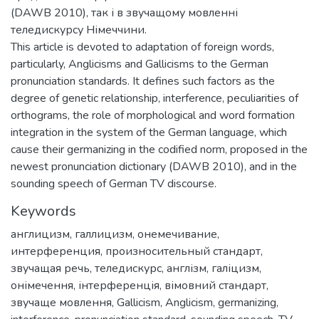
(DAWB 2010), так і в звучащому мовленні
теледискурсу Німеччини.
This article is devoted to adaptation of foreign words,
particularly, Anglicisms and Gallicisms to the German
pronunciation standards. It defines such factors as the
degree of genetic relationship, interference, peculiarities of
orthograms, the role of morphological and word formation
integration in the system of the German language, which
cause their germanizing in the codified norm, proposed in the
newest pronunciation dictionary (DAWB 2010), and in the
sounding speech of German TV discourse.
Keywords
англицизм
,
галлицизм
,
онемечивание
,
интерференция
,
произносительный стандарт
,
звучащая речь
,
теледискурс
,
англізм
,
галіцизм
,
онімечення
,
інтерференція
,
вімовний стандарт
,
звучаще мовлення
,
Gallicism
,
Anglicism
,
germanizing
,