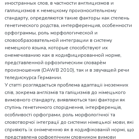
иностранных слов, в частности англицизмов и
галлицизмов к немецкому произносительному
стандарту, определяются такие факторы как степень
генетического родства, интерференция, особенности
орфограммы, роль морфологической и
словообразовательной интеграции в систему
немецкого языка, которые способствуют их
онемечиванию как в кодифицированной норме,
представленной орфоэпическим словарѐм
произношения (DAWB 2010), так и в звучащей речи
теледискурса Германии.
У статті розглядається проблема адаптаціі іноземних
слів, зокрема англізмів та галіцизмів до німецького
вимовного стандарту, виявляються такі фактори як
ступінь генетичного споріднення, інтерференція,
особливості орфограми, роль морфологічної та
словотворчої інтеграції до системи німецької мови, які
сприяють їх онімеченню як в кодифікованій нормі, що
представлена орфоепічним словником вимови