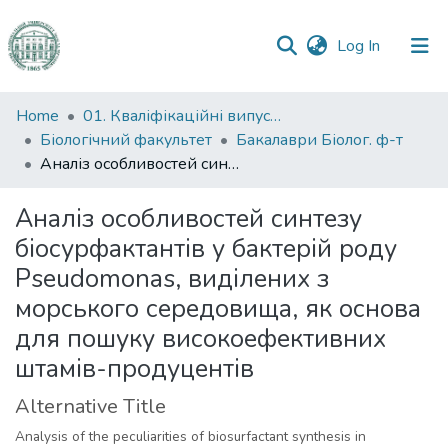
(current)
Log In
Communities
Home
01. Кваліфікаційні випускні роботи здобувачів вищої освіти
&
Біологічний факультет
Бакалаври Біолог. ф-т
Collections
Аналіз особливостей синтезу біосурфактантів у бактерій роду Pseudomonas, виділених з морського середовища, як основа для пошуку високоефективних штамів-продуцентів
All of DSpace
Аналіз особливостей синтезу
біосурфактантів у бактерій роду
Statistics
Pseudomonas, виділених з
морського середовища, як основа
для пошуку високоефективних
штамів-продуцентів
Alternative Title
Analysis of the peculiarities of biosurfactant synthesis in