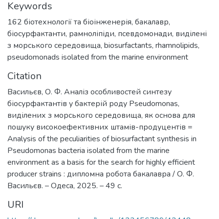
Keywords
162 біотехнології та біоінженерія
,
бакалавр
,
біосурфактанти
,
рамноліпіди
,
псевдомонади, виділені
з морського середовища
,
biosurfactants
,
rhamnolipids
,
pseudomonads isolated from the marine environment
Citation
Васильєв, О. Ф. Аналіз особливостей синтезу
біосурфактантів у бактерій роду Pseudomonas,
виділених з морського середовища, як основа для
пошуку високоефективних штамів-продуцентів =
Analysis of the peculiarities of biosurfactant synthesis in
Pseudomonas bacteria isolated from the marine
environment as a basis for the search for highly efficient
producer strains : дипломна робота бакалавра / О. Ф.
Васильєв. – Одеса, 2025. – 49 с.
URI