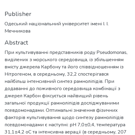
Publisher
Одеський національний університет імені І. І.
Мечникова
Abstract
При культивуванні представників роду Pseudomonas,
виділених з морського середовища, із збільшенням
вмісту джерела Карбону та його співвідношенням із
Нітрогеном, в середньому, 32,2 спостерігався
найбільш інтенсивний синтез рамноліпідів. При
додаванні до поживного середовища комбінації з
джерел Карбон фіксується найвищий рівень
загальної продукції рамноліпідів досліджуваними
псевдомонадами. Оптимальні значення фізичних
факторів культивування щодо синтезу рамноліпідів
псевдомонадами є наступні: рН 7,0±0,4, температура
31,1±4,2 оС та інтенсивна аерації (в середньому, 207