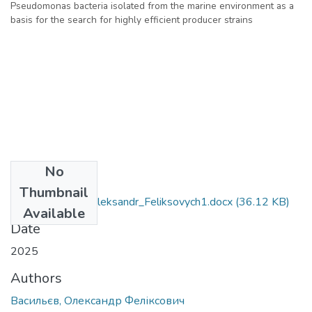
Pseudomonas bacteria isolated from the marine environment as a
basis for the search for highly efficient producer strains
No
Files
Thumbnail
162_Vasyl_yev_Oleksandr_Feliksovych1.docx
(36.12 KB)
Available
Date
2025
Authors
Васильєв, Олександр Феліксович