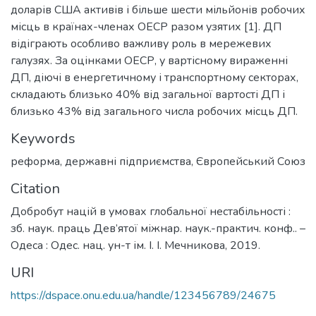
доларів США активів і більше шести мільйонів робочих
місць в країнах-членах ОЕСР разом узятих [1]. ДП
відіграють особливо важливу роль в мережевих
галузях. За оцінками ОЕСР, у вартісному вираженні
ДП, діючі в енергетичному і транспортному секторах,
складають близько 40% від загальної вартості ДП і
близько 43% від загального числа робочих місць ДП.
Keywords
реформа
,
державні підприємства
,
Європейський Союз
Citation
Добробут націй в умовах глобальної нестабільності :
зб. наук. праць Дев’ятої міжнар. наук.-практич. конф.. –
Одеса : Одес. нац. ун-т ім. І. І. Мечникова, 2019.
URI
https://dspace.onu.edu.ua/handle/123456789/24675