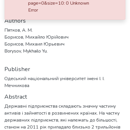
Date
page=0&size=10: 0 Unknown
2019
Error
Authors
Пятков, А. М.
Борисов, Михайло Юрійович
Борисов, Михаил Юрьевич
Borysov, Mykhailo Yu.
Publisher
Одеський національний університет імені І. І.
Мечникова
Abstract
Державні підприємства складають значну частину
активів і зайнятості в розвинених країнах. На частку
державних підприємств, які належать до більшості,
станом на 2011 рік припадало близько 2 трильйонів