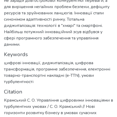
не заради довгострокової конкурентної переваги, а
для вирішення негайних проблем безпеки, дефіциту
ресурсів та зруйнованих ланцюгів. Інновації стали
синонімом адаптивності ринку. Тотальна
диджиталізація: технології в "хмарі" та смартфоні.
Найбільш потужний інноваційний зсув відбувся у
сфері програмного забезпечення та управління
даними.
Keywords
цифрові інновації
,
диджиталізація
,
цифрова
трансформація
,
програмне забезпечення
,
електронні
товарно-транспортні накладні (e-TTN)
,
умови
турбулентності
Citation
Крамський С. О. Управління цифровими інноваціями в
турбулентних умовах / С. О. Крамський // Нові
горизонти розвитку бізнесу в умовах сучасних