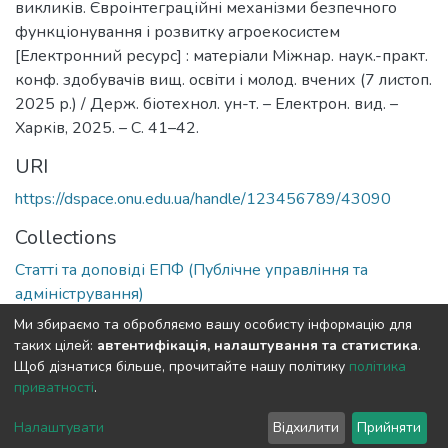
викликів. Євроінтеграційні механізми безпечного
функціонування і розвитку агроекосистем
[Електронний ресурс] : матеріали Міжнар. наук.-практ.
конф. здобувачів вищ. освіти і молод. вчених (7 листоп.
2025 р.) / Держ. біотехнол. ун-т. – Електрон. вид. –
Харків, 2025. – С. 41–42.
URI
https://dspace.onu.edu.ua/handle/123456789/43090
Collections
Статті та доповіді ЕПФ (Публічне управління та
адміністрування)
Ми збираємо та обробляємо вашу особисту інформацію для
Full item page
таких цілей:
автентифікація, налаштування та статистика
.
Щоб дізнатися більше, прочитайте нашу політику
політика
приватності
.
DSpace software
copyright © 2009-2026
LYRASIS
Cookie
Privacy
End User
Send
Налаштувати
Відхилити
Прийняти
settings
policy
Agreement
Feedback