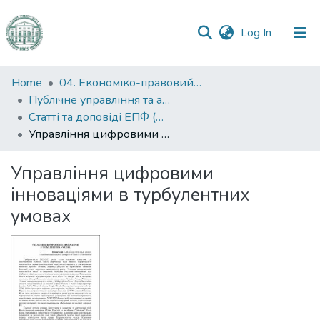
(current)
Log In
Communities
Home
04. Економіко-правовий факультет
&
Публічне управління та адміністрування
Collections
Статті та доповіді ЕПФ (Публічне управління та адміністрування)
Управління цифровими інноваціями в турбулентних умовах
All of DSpace
Управління цифровими
Statistics
інноваціями в турбулентних
умовах