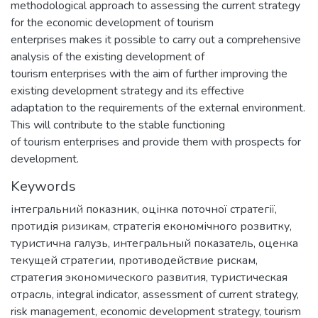
methodological approach to assessing the current strategy
for the economic development of tourism
enterprises makes it possible to carry out a comprehensive
analysis of the existing development of
tourism enterprises with the aim of further improving the
existing development strategy and its effective
adaptation to the requirements of the external environment.
This will contribute to the stable functioning
of tourism enterprises and provide them with prospects for
development.
Keywords
інтегральний показник
,
оцінка поточної стратегії
,
протидія ризикам
,
стратегія економічного розвитку
,
туристична галузь
,
интегральный показатель
,
оценка
текущей стратегии
,
противодействие рискам
,
стратегия экономического развития
,
туристическая
отрасль
,
integral indicator
,
assessment of current strategy
,
risk management
,
economic development strategy
,
tourism