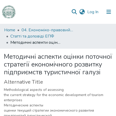
(current)
Log In
Communities
Home
04. Економіко-правовий факультет
&
Статті та доповіді ЕПФ
Collections
Методичні аспекти оцінки поточної стратегії економічного розвитку підприємств туристичної галузі
All of DSpace
Методичні аспекти оцінки поточної
стратегії економічного розвитку
Statistics
підприємств туристичної галузі
Alternative Title
Methodological aspects of assessing
the current strategy for the economic development of tourism
enterprises
Методические аспекты
оценки текущей стратегии экономического развития
предприятий туристической