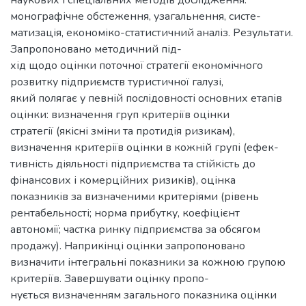
монографічне обстеження, узагальнення, систе-
матизація, економіко-статистичний аналіз. Результати.
Запропоновано методичний під-
хід щодо оцінки поточної стратегії економічного
розвитку підприємств туристичної галузі,
який полягає у певній послідовності основних етапів
оцінки: визначення груп критеріїв оцінки
стратегії (якісні зміни та протидія ризикам),
визначення критеріїв оцінки в кожній групі (ефек-
тивність діяльності підприємства та стійкість до
фінансових і комерційних ризиків), оцінка
показників за визначеними критеріями (рівень
рентабельності; норма прибутку, коефіцієнт
автономії; частка ринку підприємства за обсягом
продажу). Наприкінці оцінки запропоновано
визначити інтегральні показники за кожною групою
критеріїв. Завершувати оцінку пропо-
нується визначенням загального показника оцінки