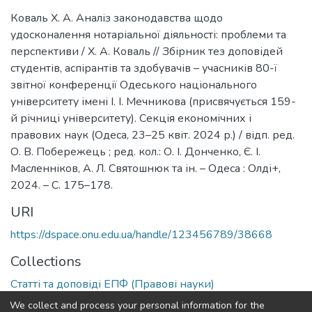
Коваль Х. А. Аналіз законодавства щодо
удосконалення нотаріальної діяльності: проблеми та
перспективи / Х. А. Коваль // Збірник тез доповідей
студентів, аспірантів та здобувачів – учасників 80-ї
звітної конференції Одеського національного
університету імені І. І. Мечникова (присвячується 159-
й річниці університету). Секція економічних і
правових наук (Одеса, 23–25 квіт. 2024 р.) / відп. ред.
О. В. Побережець ; ред. кол.: О. І. Донченко, Є. І.
Масленніков, А. Л. Святошнюк та ін. – Одеса : Олді+,
2024. – С. 175–178.
URI
https://dspace.onu.edu.ua/handle/123456789/38668
Collections
Статті та доповіді ЕПФ (Правові науки)
We collect and process your personal information for the