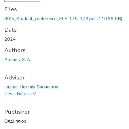
Files
80th_Student_conference_ELF-175-178.pdf
(110.99 KB)
Date
2024
Authors
Коваль, Х. А.
Advisor
Ільєва, Наталія Василівна
Ilieva, Nataliia V.
Publisher
Олді плюс