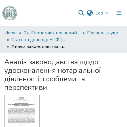
(current)
Log In
Communities
Home
04. Економіко-правовий факультет
Правові науки
&
Статті та доповіді ЕПФ (Правові науки)
Collections
Аналіз законодавства щодо удосконалення нотаріальної діяльності: проблеми та перспективи
All of DSpace
Аналіз законодавства щодо
удосконалення нотаріальної
Statistics
діяльності: проблеми та
перспективи