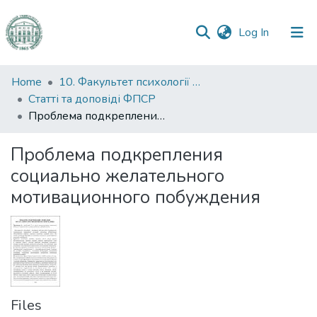
(current)
Log In
Communities
Home
10. Факультет психології та соціальної роботи
&
Статті та доповіді ФПСР
Collections
Проблема подкрепления социально желательного мотивационного побуждения
All of DSpace
Проблема подкрепления
социально желательного
Statistics
мотивационного побуждения
Files