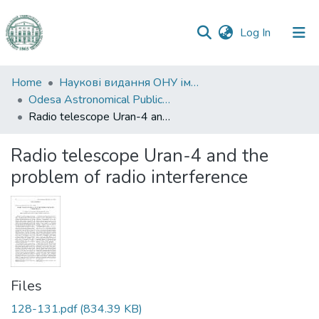
(current)
Log In
Communities
Home
Наукові видання ОНУ імені І. І. Мечникова
&
Odesa Astronomical Publications
Collections
Radio telescope Uran-4 and the problem of radio interference
All of DSpace
Radio telescope Uran-4 and the
problem of radio interference
Statistics
Files
128-131.pdf
(834.39 KB)