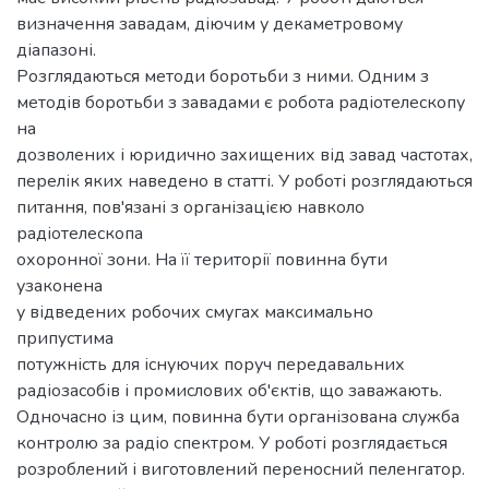
визначення завадам, діючим у декаметровому
діапазоні.
Розглядаються методи боротьби з ними. Одним з
методів боротьби з завадами є робота радіотелескопу
на
дозволених і юридично захищених від завад частотах,
перелік яких наведено в статті. У роботі розглядаються
питання, пов'язані з організацією навколо
радіотелескопа
охоронної зони. На її території повинна бути
узаконена
у відведених робочих смугах максимально
припустима
потужність для існуючих поруч передавальних
радіозасобів і промислових об'єктів, що заважають.
Одночасно із цим, повинна бути організована служба
контролю за радіо спектром. У роботі розглядається
розроблений і виготовлений переносний пеленгатор.