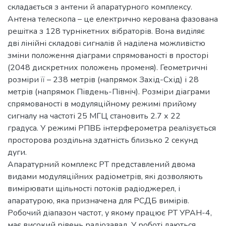
складається з антени й апаратурного комплексу.
Антена телескопа – це електрично керована фазована
решітка з 128 турнікетних вібраторів. Вона виділяє
дві лінійні складові сигналів й наділена можливістю
зміни положення діаграми спрямованості в просторі
(2048 дискретних положень променя). Геометричні
розміри її – 238 метрів (напрямок Захід-Схід) і 28
метрів (напрямок Південь-Північ). Розміри діаграми
спрямованості в модуляційному режимі прийому
сигналу на частоті 25 МГЦ становить 2.7 х 22
градуса. У режимі РПВБ інтерферометра реалізується
просторова роздільна здатність близько 2 секунд
дуги.
Апаратурний комплекс РТ представлений двома
видами модуляційних радіометрів, які дозволяють
вимірювати щільності потоків радіоджерел, і
апаратурою, яка призначена для РСДБ вимірів.
Робочий діапазон частот, у якому працює РТ УРАН-4,
має високий рівень радіозавад. У роботі даються