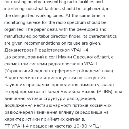
for existing nearby transmitting radio facilities and
interfering industrial facilities should be legitimized, in
the designated working lanes. At the same time, a
monitoring service for the radio spectrum should be
organized. The paper deals with the developed and
manufactured portable direction finder. Its characteristics
are given, recommendations on its use are given.
Декаметровий радіотелескоп УРАН-4,
що розташований в селі Маяки Одеської області, є
елементом системи радіотелескопів УРАН
(Український радіоінтерферометр Академії наук).
Радіотелескоп використовується по наступних
наукових програмах: проведення вимірів у складі
Інтерферометра з Понад Великою Базою (РПВБ), для
вивчення кутової структури радiоджерел;
дослідження нестаціонарності потоків космічних
радiоджерел і вивчення впливу середовища на
характеристики прийнятих сигналів.
РТ УРАН-4 працює на частотах 10-30 МГЦ і