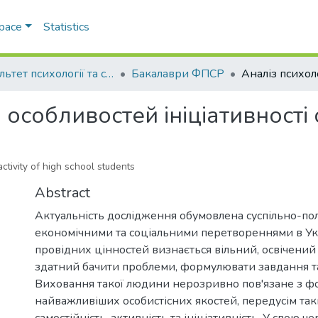
Space
Statistics
Факультет психології та соціальної роботи
Бакалаври ФПСР
 особливостей ініціативності
 activity of high school students
Abstract
Актуальність дослідження обумовлена суспільно-по
економічними та соціальними перетвореннями в Укр
провідних цінностей визнається вільний, освічений
здатний бачити проблеми, формулювати завдання та
Виховання такої людини нерозривно пов'язане з 
найважливіших особистісних якостей, передусім так
самостійність, активність та ініціативність. У свою че