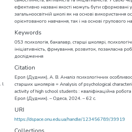
ефективно названі якості можуть бути сформовані у
загальноосвітній школі як на основі використання о
орієнтованого навчання, так і на основі групового н
Keywords
053 психологія
,
бакалавр
,
старші школярі
,
психологіч
ініціативність
,
фрмування
,
розвиток
,
позакласна роб
дослідження
Citation
Ерол (Дудник), А. В. Аналіз психологічних особливос
І.
старших школярів = Analysis of psychological characteristi
activity of high school students : кваліфікаційна робота
Ерол (Дудник). – Одеса, 2024. – 62 с.
URI
https://dspace.onu.edu.ua/handle/123456789/39919
Collections