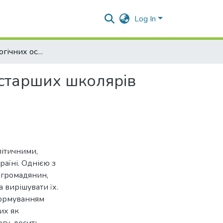
Log In
Аналіз психологічних особливостей ініціативності старших школярів
 старших школярів
літичними,
аїні. Однією з
 громадянин,
 вирішувати їх.
формуванням
их як
ргу, досить