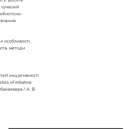
 сучасній
собистісно-
авчання.
ні особливості
,
oта
,
методи
тей ініціативності
cs of initiative
 бакалавра / А. В.