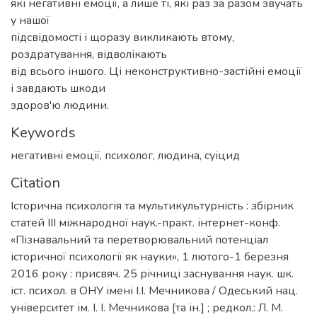
які негативні емоції, а лише ті, які раз за разом звучать
у нашої
підсвідомості і щоразу викликають втому,
роздратування, відволікають
від всього іншого. Ці неконструктивно-застійні емоції
і завдають шкоди
здоров'ю людини.
Keywords
негативні емоції
,
психолог
,
людина
,
суіцид
Citation
Історична психологія та мультикультурність : збірник
статей ІІІ міжнародної наук.-практ. інтернет-конф.
«Пізнавальний та перетворювальний потенціал
історичної психології як науки», 1 лютого-1 березня
2016 року : присвяч. 25 річниці заснування наук. шк.
іст. психол. в ОНУ імені І.І. Мечникова / Одеський нац.
університет ім. І. І. Мечникова [та ін.] ; редкол.: Л. М.