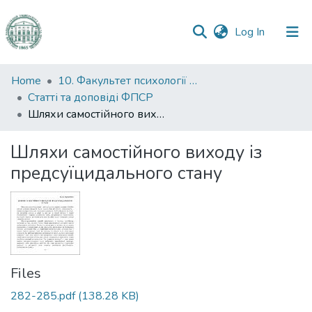
(current)
Log In
Communities
Home
10. Факультет психології та соціальної роботи
&
Статті та доповіді ФПСР
Collections
Шляхи самостійного виходу із предсуїцидального стану
All of DSpace
Шляхи самостійного виходу із
предсуїцидального стану
Statistics
Files
282-285.pdf
(138.28 KB)