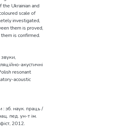
f the Ukrainian and
coloured scale of
etely investigated,
ween them is proved,
n them is confirmed.
і звуки
,
ляційно-акустичні
Polish resonant
latory-acoustic
 зб. наук. праць /
ц. пед. ун-т ім.
афіст, 2012.