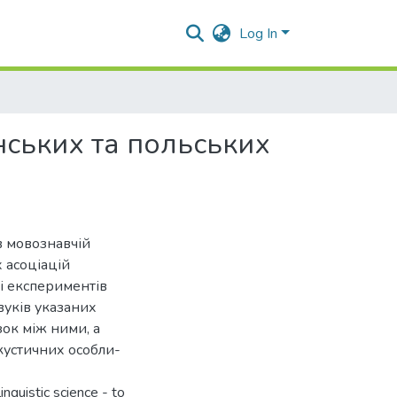
Log In
нських та польських
в мовознавчій
 асоціацій
ві експериментів
вуків указаних
зок між ними, а
кустичних особли-
inguistic science - to