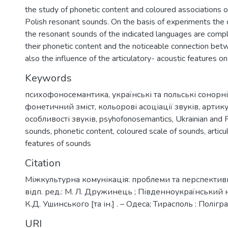
the study of phonetic content and coloured associations o
Polish resonant sounds. On the basis of experiments the 
the resonant sounds of the indicated languages are compl
their phonetic content and the noticeable connection bet
also the influence of the articulatory- acoustic features o
Keywords
психофоносемантика
,
українські та польські сонорн
фонетичний зміст
,
кольорові асоціації звуків
,
артику
особливості звуків
,
psyhofonosemantics
,
Ukrainian and 
sounds
,
phonetic content
,
coloured scale of sounds
,
articu
features of sounds
Citation
Міжкультурна комунікація: проблеми та перспективи :
відп. ред.: М. Л. Дружинець ; Південноукраїнський на
К.Д. Ушинського [та ін.] . – Одеса; Тирасполь : Полігр
URI