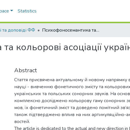
Space
Statistics
і та доповіді ФФ
Психофоносемантика та кольорові асоціації українських та польських сонорних звуків
а кольорові асоціації украї
Abstract
Стаття присвячена актуальному й новому напрямку 
науці - вивченню фонетичного змісту та кольорових
українських та польських сонорних звуків. На осно
комплексно досліджено кольорову гаму сонорних з
мов, їх фонетичний зміст та доведено помітний зв’я
також підтверджено вплив на них артикуляційно-а
востей.
The article is dedicated to the actual and new direction in l