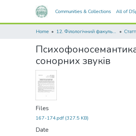
Communities & Collections
All of D
Home
12. Філологічний факультет
Статт
Психофоносемантика т
сонорних звуків
Files
167-174.pdf
(327.5 KB)
Date